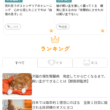
荒れ狂うボストンテリアのトレーニ
猫が飼い主を激しく襲ってくる 確
ング 心から信じたことで今は「自
実に言えるのは「攻撃的にさせたの
慢の息子」に
は飼い主でない」
しつけ
健康
ランキング
イヌ
ネコ
すべて
犬猫の慢性腎臓病 発症してから亡くなるまで、
1
飼い主ができることは【獣医師監修】
日本では毎年約１億羽にのぼる 生後１日目に殺
2
される採卵鶏のオスヒヨコ