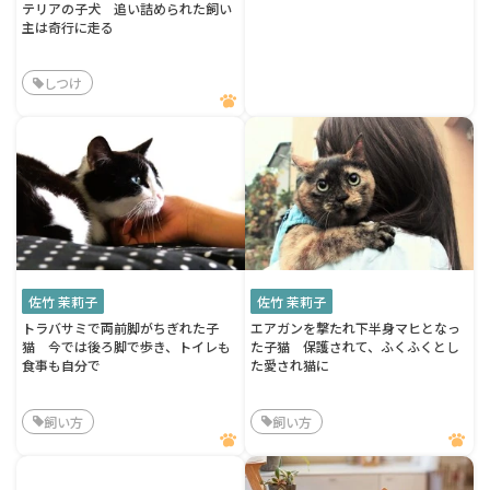
テリアの子犬 追い詰められた飼い
主は奇行に走る
しつけ
佐竹 茉莉子
佐竹 茉莉子
トラバサミで両前脚がちぎれた子
エアガンを撃たれ下半身マヒとなっ
猫 今では後ろ脚で歩き、トイレも
た子猫 保護されて、ふくふくとし
食事も自分で
た愛され猫に
飼い方
飼い方