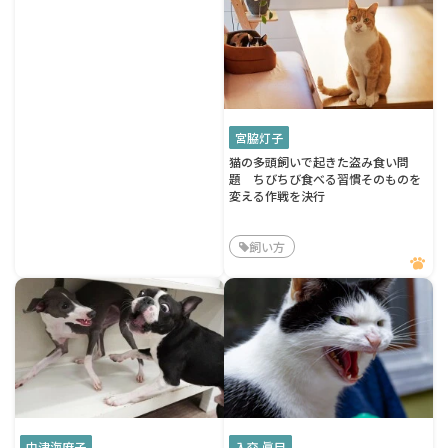
宮脇灯子
猫の多頭飼いで起きた盗み食い問
題 ちびちび食べる習慣そのものを
変える作戦を決行
飼い方
中津海麻子
入交 眞巳