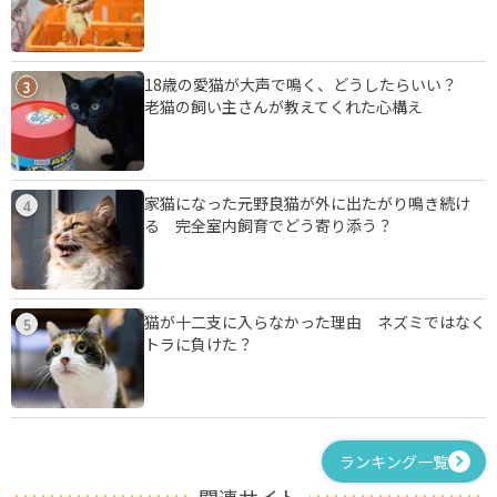
18歳の愛猫が大声で鳴く、どうしたらいい？
3
老猫の飼い主さんが教えてくれた心構え
家猫になった元野良猫が外に出たがり鳴き続け
4
る 完全室内飼育でどう寄り添う？
猫が十二支に入らなかった理由 ネズミではなく
5
トラに負けた？
ランキング一覧
関連サイト