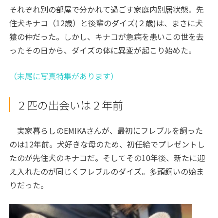
それぞれ別の部屋で分かれて過ごす家庭内別居状態。先
住犬キナコ（12歳）と後輩のダイズ(２歳)は、まさに犬
猿の仲だった。しかし、キナコが急病を患いこの世を去
ったその日から、ダイズの体に異変が起こり始めた。
（末尾に写真特集があります）
２匹の出会いは２年前
実家暮らしのEMIKAさんが、最初にフレブルを飼った
のは12年前。犬好きな母のため、初任給でプレゼントし
たのが先住犬のキナコだ。そしてその
10
年後、新たに迎
え入れたのが同じくフレブルのダイズ。多頭飼いの始ま
りだった。