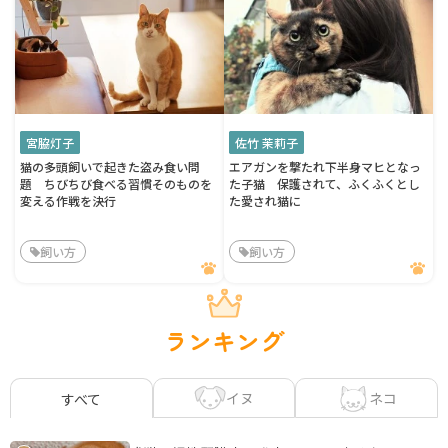
宮脇灯子
佐竹 茉莉子
猫の多頭飼いで起きた盗み食い問
エアガンを撃たれ下半身マヒとなっ
題 ちびちび食べる習慣そのものを
た子猫 保護されて、ふくふくとし
変える作戦を決行
た愛され猫に
飼い方
飼い方
ランキング
イヌ
ネコ
すべて