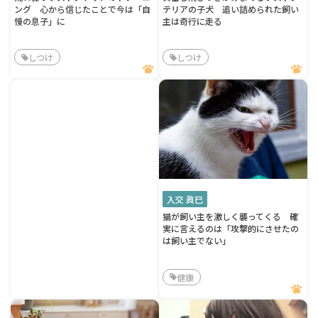
ング 心から信じたことで今は「自
テリアの子犬 追い詰められた飼い
慢の息子」に
主は奇行に走る
しつけ
しつけ
入交 眞巳
猫が飼い主を激しく襲ってくる 確
実に言えるのは「攻撃的にさせたの
は飼い主でない」
健康