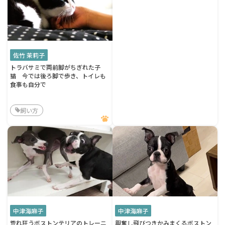
佐竹 茉莉子
トラバサミで両前脚がちぎれた子
猫 今では後ろ脚で歩き、トイレも
食事も自分で
飼い方
中津海麻子
中津海麻子
荒れ狂うボストンテリアのトレーニ
興奮し飛びつきかみまくるボストン