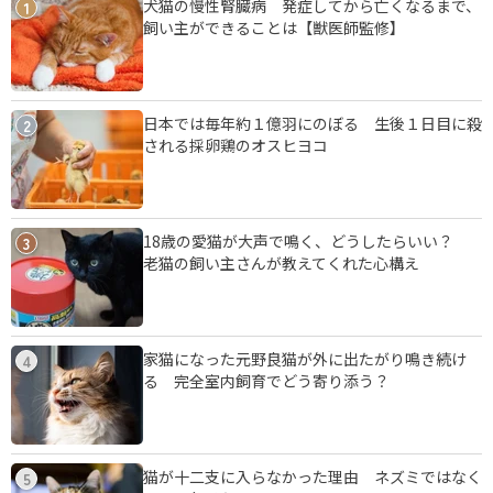
犬猫の慢性腎臓病 発症してから亡くなるまで、
1
飼い主ができることは【獣医師監修】
日本では毎年約１億羽にのぼる 生後１日目に殺
2
される採卵鶏のオスヒヨコ
18歳の愛猫が大声で鳴く、どうしたらいい？
3
老猫の飼い主さんが教えてくれた心構え
家猫になった元野良猫が外に出たがり鳴き続け
4
る 完全室内飼育でどう寄り添う？
猫が十二支に入らなかった理由 ネズミではなく
5