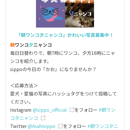
「朝ワンコ夕ニャンコ」かわいい写真募集中！
朝
ワンコ
夕
ニャンコ
毎日日替わりで、朝7時にワンコ、夕方16時にニャ
ンコを紹介します。
sippoの今日の「かお」になりませんか？
＜応募方法＞
愛犬・愛猫の写真にハッシュタグをつけて投稿して
ください。
Instagram
@sippo_official
をフォロー
#朝ワン
コ夕ニャンコ
Twitter
@Asahisippo
をフォロー
#朝ワンコ夕ニ