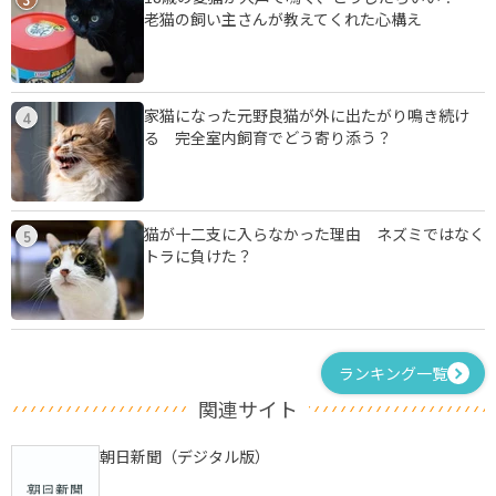
老猫の飼い主さんが教えてくれた心構え
家猫になった元野良猫が外に出たがり鳴き続け
4
る 完全室内飼育でどう寄り添う？
猫が十二支に入らなかった理由 ネズミではなく
5
トラに負けた？
ランキング一覧
関連サイト
朝日新聞（デジタル版）