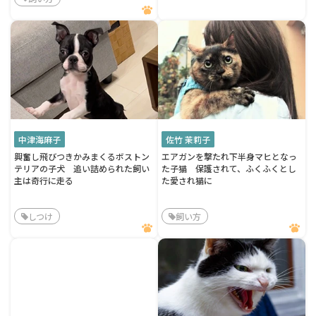
中津海麻子
佐竹 茉莉子
興奮し飛びつきかみまくるボストン
エアガンを撃たれ下半身マヒとなっ
テリアの子犬 追い詰められた飼い
た子猫 保護されて、ふくふくとし
主は奇行に走る
た愛され猫に
しつけ
飼い方