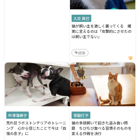
入交 眞巳
猫が飼い主を激しく襲ってくる 確
実に言えるのは「攻撃的にさせたの
は飼い主でない」
健康
中津海麻子
宮脇灯子
荒れ狂うボストンテリアのトレーニ
猫の多頭飼いで起きた盗み食い問
ング 心から信じたことで今は「自
題 ちびちび食べる習慣そのものを
慢の息子」に
変える作戦を決行