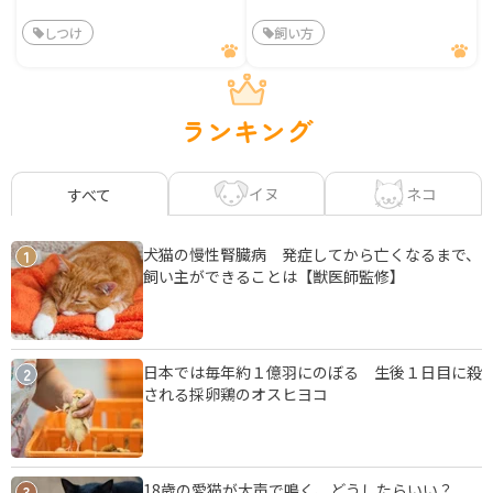
しつけ
飼い方
ランキング
イヌ
ネコ
すべて
犬猫の慢性腎臓病 発症してから亡くなるまで、
1
飼い主ができることは【獣医師監修】
日本では毎年約１億羽にのぼる 生後１日目に殺
2
される採卵鶏のオスヒヨコ
18歳の愛猫が大声で鳴く、どうしたらいい？
3