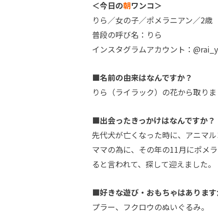
＜今日の
朝
ワンコ＞
りら／女の子／ポメラニアン／2歳
普段の呼び名：りら
インスタグラムアカウント：@rai_yun
■名前の由来はなんですか？
りら（ライラック）の花から取りま
■出会ったきっかけはなんですか？
先代犬が亡くなった時に、アニマル
ママの為に、その年の11月にポメ
ると言われて、探して迎えました。
■好きな遊び・おもちゃはあります
プラー、フクロウのぬいぐるみ。