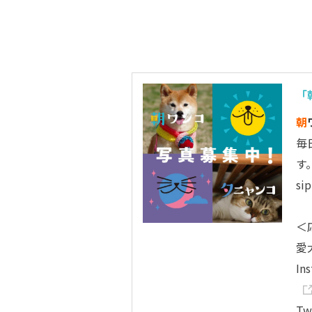
「
朝
毎
す
s
＜
愛
In
Tw