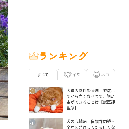
ランキング
イヌ
ネコ
すべて
犬猫の慢性腎臓病 発症し
1
てから亡くなるまで、飼い
主ができることは【獣医師
監修】
犬の心臓病 僧帽弁閉鎖不
2
全症を発症してから亡くな