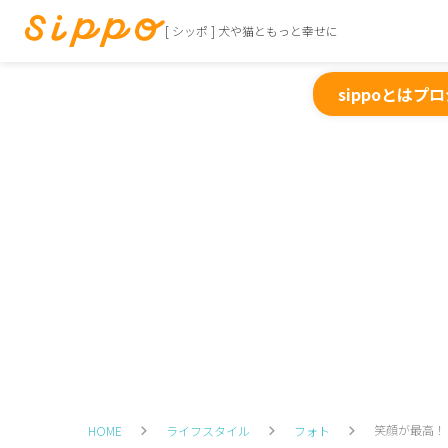
[ シッポ ] 犬や猫ともっと幸せに
sippoとは
プロ
笑顔が最高！
HOME
ライフスタイル
フォト