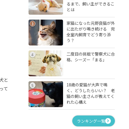
るまで、飼い主ができるこ
とは
家猫になった元野良猫が外
3
に出たがり鳴き続ける 完
全室内飼育でどう寄り添
う？
二度目の挑戦で警察犬に合
4
格、シーズー「まる」
犬と
18歳の愛猫が大声で鳴
5
って
く、どうしたらいい？ 老
猫の飼い主さんが教えてく
れた心構え
ランキング一覧