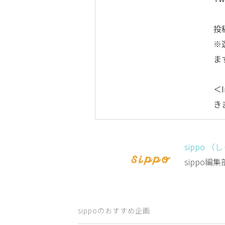
投
※
ま
＜I
き
sippo （
sippo
sippoのおすすめ企画