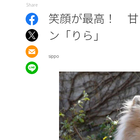
Share
笑顔が最高！ 甘
ン「りら」
sippo