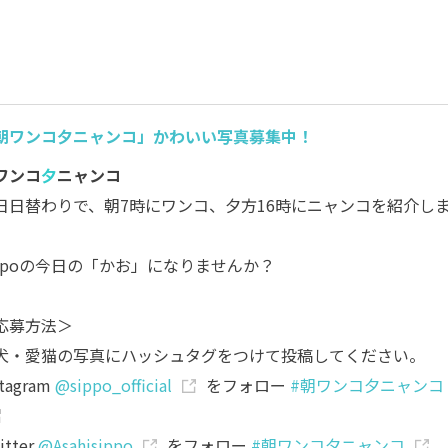
朝ワンコ夕ニャンコ」かわいい写真募集中！
ワンコ
夕
ニャンコ
日日替わりで、朝7時にワンコ、夕方16時にニャンコを紹介し
。
ippoの今日の「かお」になりませんか？
応募方法＞
犬・愛猫の写真にハッシュタグをつけて投稿してください。
stagram
@sippo_official
をフォロー
#朝ワンコ夕ニャンコ
itter
@Asahisippo
をフォロー
#朝ワンコ夕ニャンコ