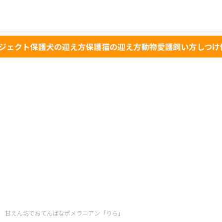
ジェクト
保護犬の迎え方
保護猫の迎え方
動物愛護
飼い方
しつけ
 甘えん坊でおてんばなポメラニアン「りら」