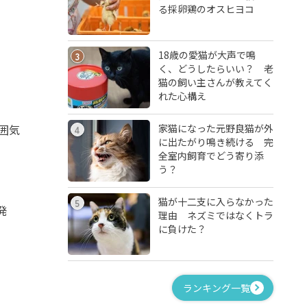
る採卵鶏のオスヒヨコ
18歳の愛猫が大声で鳴
3
く、どうしたらいい？ 老
猫の飼い主さんが教えてく
れた心構え
家猫になった元野良猫が外
囲気
4
に出たがり鳴き続ける 完
全室内飼育でどう寄り添
う？
猫が十二支に入らなかった
5
発
理由 ネズミではなくトラ
に負けた？
ランキング一覧