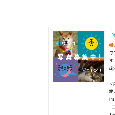
「
朝
毎
す
s
＜
愛
In
Tw