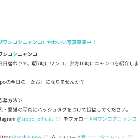
朝ワンコ夕ニャンコ」かわいい写真募集中！
ワンコ
夕
ニャンコ
日日替わりで、朝7時にワンコ、夕方16時にニャンコを紹介し
。
ippoの今日の「かお」になりませんか？
応募方法＞
犬・愛猫の写真にハッシュタグをつけて投稿してください。
stagram
@sippo_official
をフォロー
#朝ワンコ夕ニャンコ
itter
@Asahisippo
をフォロー
#朝ワンコ夕ニャンコ