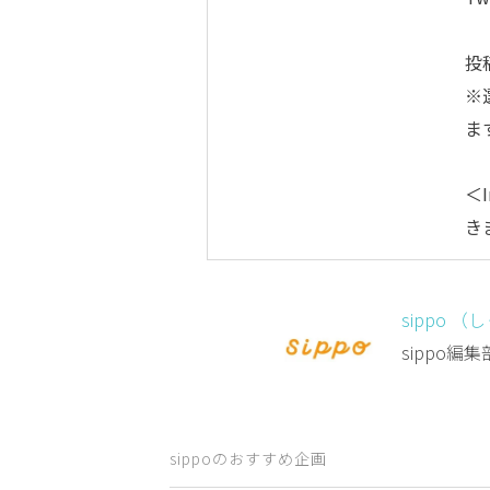
投
※
ま
＜I
き
sippo （
sippo
sippoのおすすめ企画