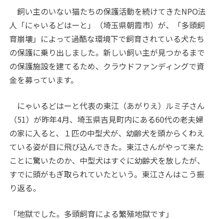
飼い主のいない猫たちの保護活動を続けてきたNPO法
人「にゃいるどはーと」（埼玉県朝霞市）が、「多頭飼
育崩壊」によって過酷な環境下で飼育されている犬たち
の保護に乗り出しました。新しい飼い主が見つかるまで
の保護施設を建てるため、クラウドファンディングで資
金を募っています。
にゃいるどはーと代表の東江（あがりえ）ルミ子さん
（51）が昨年4月、埼玉県吉見町内にある60代の老夫婦
の家に入ると、１匹の中型犬が、幼齢犬を頭からくわえ
ている姿が目に飛び込んできた。東江さんがやって来た
ことに驚いたのか、中型犬はすぐに幼齢犬を放したが、
すでに頭がもぎ取られていたという。東江さんはこう振
り返る。
「地獄でした。多頭飼育による繁殖地獄です」