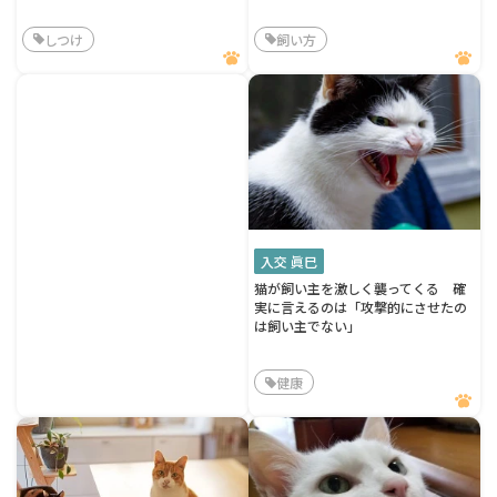
しつけ
飼い方
入交 眞巳
猫が飼い主を激しく襲ってくる 確
実に言えるのは「攻撃的にさせたの
は飼い主でない」
健康