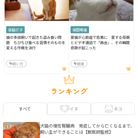
宮脇灯子
保田明恵
猫の多頭飼いで起きた盗み食い問
愛猫が心筋症で危篤に 愛する母親
題 ちびちび食べる習慣そのものを
とビデオ通話で「再会」、その瞬間
変える作戦を決行
奇跡が起こった
飼い方
健康
ランキング
イヌ
ネコ
すべて
犬猫の慢性腎臓病 発症してから亡くなるまで、
1
飼い主ができることは【獣医師監修】