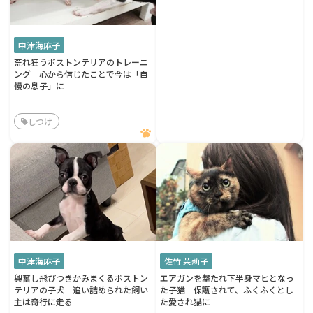
中津海麻子
荒れ狂うボストンテリアのトレーニ
ング 心から信じたことで今は「自
慢の息子」に
しつけ
中津海麻子
佐竹 茉莉子
興奮し飛びつきかみまくるボストン
エアガンを撃たれ下半身マヒとなっ
テリアの子犬 追い詰められた飼い
た子猫 保護されて、ふくふくとし
主は奇行に走る
た愛され猫に