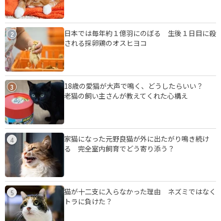
日本では毎年約１億羽にのぼる 生後１日目に殺
2
される採卵鶏のオスヒヨコ
18歳の愛猫が大声で鳴く、どうしたらいい？
3
老猫の飼い主さんが教えてくれた心構え
家猫になった元野良猫が外に出たがり鳴き続け
4
る 完全室内飼育でどう寄り添う？
猫が十二支に入らなかった理由 ネズミではなく
5
トラに負けた？