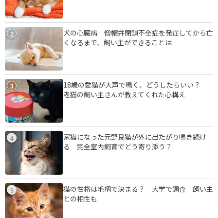
犬の心臓病 僧帽弁閉鎖不全症を発症してから亡
2
くなるまで、飼い主ができることは
18歳の愛猫が大声で鳴く、どうしたらいい？
3
老猫の飼い主さんが教えてくれた心構え
家猫になった元野良猫が外に出たがり鳴き続け
4
る 完全室内飼育でどう寄り添う？
猫の性格は毛柄で決まる？ 大学で調査 飼い主
5
との相性も