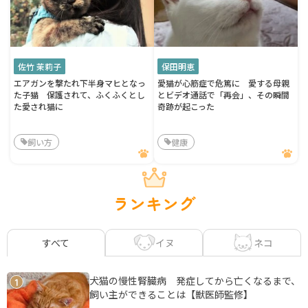
佐竹 茉莉子
保田明恵
エアガンを撃たれ下半身マヒとなっ
愛猫が心筋症で危篤に 愛する母親
た子猫 保護されて、ふくふくとし
とビデオ通話で「再会」、その瞬間
た愛され猫に
奇跡が起こった
飼い方
健康
ランキング
イヌ
ネコ
すべて
犬猫の慢性腎臓病 発症してから亡くなるまで、
1
飼い主ができることは【獣医師監修】