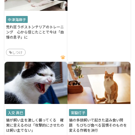
中津海麻子
荒れ狂うボストンテリアのトレーニ
ング 心から信じたことで今は「自
慢の息子」に
しつけ
入交 眞巳
宮脇灯子
猫が飼い主を激しく襲ってくる 確
猫の多頭飼いで起きた盗み食い問
実に言えるのは「攻撃的にさせたの
題 ちびちび食べる習慣そのものを
は飼い主でない」
変える作戦を決行