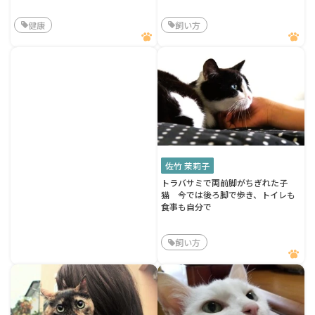
健康
飼い方
佐竹 茉莉子
トラバサミで両前脚がちぎれた子
猫 今では後ろ脚で歩き、トイレも
食事も自分で
飼い方