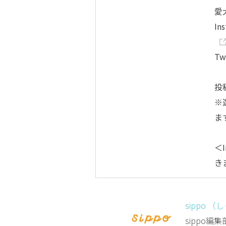
愛
In
Tw
投
※
ま
＜I
き
sippo （
sippo