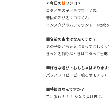
＜今日の
朝
ワンコ＞
コタ／男の子／チワワ／７歳
普段の呼び名：コタくん
インスタグラムアカウント：@zabo_ko
■名前の由来はなんですか？
男の子だから元気に育ってほしくって
きっと名前呼ぶときはコタって省略
■好きな遊び・おもちゃはあります
パフパフ（ピーピー鳴るオモチャ）
■特技はなんですか？
二足歩行！！！ かなり歩けます。