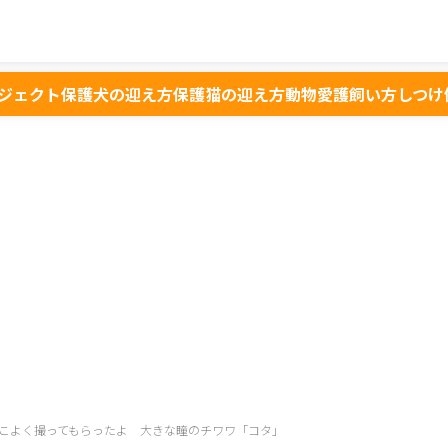
ジェクト
保護犬の迎え方
保護猫の迎え方
動物愛護
飼い方
しつけ
こよく撮ってもらったよ 大きな瞳のチワワ「コタ」