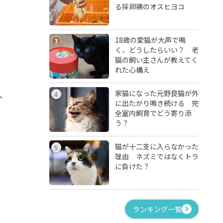
る採卵鶏のオスヒヨコ
18歳の愛猫が大声で鳴
3
く、どうしたらいい？ 老
猫の飼い主さんが教えてく
れた心構え
家猫になった元野良猫が外
、
4
に出たがり鳴き続ける 完
全室内飼育でどう寄り添
う？
猫が十二支に入らなかった
5
理由 ネズミではなくトラ
に負けた？
ランキング一覧