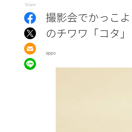
Share
撮影会でかっこよ
のチワワ「コタ」
sippo