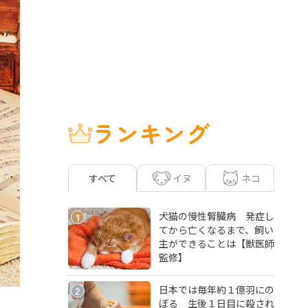
ランキング
イヌ
ネコ
すべて
犬猫の慢性腎臓病 発症し
1
てから亡くなるまで、飼い
主ができることは【獣医師
監修】
日本では毎年約１億羽にの
2
ぼる 生後１日目に殺され