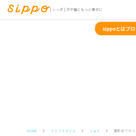
[ シッポ ] 犬や猫ともっと幸せに
sippoとは
プロ
撮影会でかっ
HOME
ライフスタイル
フォト