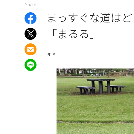
Share
まっすぐな道はど
「まるる」
sippo