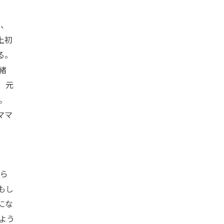
は、
上初
る。
緒
、元
。
ママ
ゅら
もし
にな
よう