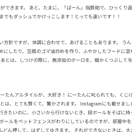
りができます。 あと、たまに、「ばーん」指鉄砲で、ひっくり
こまでもダッシュでかけっこします！とっても速いです！！
い方針ですが、体調に合わせて、あげることもあります。 うん
めにしたり、豆腐のゴマ油炒めを作り、ふやかしたフードに混
！ あとは、しつけの際に、無添加のボーロを、細かくつぶして
にーたんアルタイルが、大好き！ にーたんに叱られても、くじ
は、とても賢くて、驚かされます。 Instagramにも載せまし
行きたいのに、小さいから行けないとき、段ボールをそばに持
段ボールをペットフェンスがわりにしているのですが、部屋中を
んどん押して、はずしてゆきます。 それができないときは、大