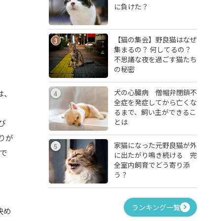
に負けた？
【猫の集会】野良猫はなぜ
3
集まるの？ 何してるの？
不思議な夜を過ごす猫たち
の秘密
犬の心臓病 僧帽弁閉鎖不
は、
4
全症を発症してから亡くな
ゅ
るまで、飼い主ができるこ
とは
び
りが
家猫になった元野良猫が外
5
で
に出たがり鳴き続ける 完
全室内飼育でどう寄り添
う？
ランキング一覧
決め