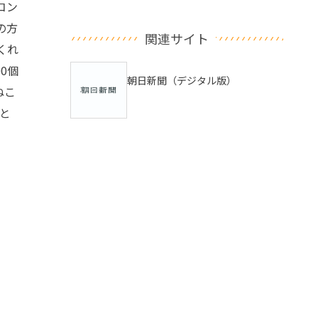
コン
の方
関連サイト
くれ
0個
朝日新聞（デジタル版）
ねこ
と