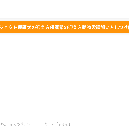
ジェクト
保護犬の迎え方
保護猫の迎え方
動物愛護
飼い方
しつけ
はどこまでもダッシュ ヨーキーの「まるる」