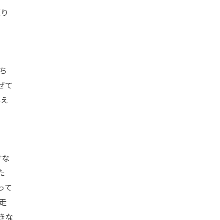
返り
ち
ぜて
与え
けな
た
って
走
きな