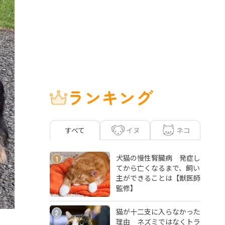
ランキング
イヌ
ネコ
すべて
犬猫の慢性腎臓病 発症し
1
てから亡くなるまで、飼い
主ができることは【獣医師
監修】
猫が十二支に入らなかった
2
理由 ネズミではなくトラ