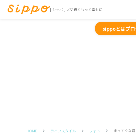
[ シッポ ] 犬や猫ともっと幸せに
sippoとは
プロ
まっすぐな道
HOME
ライフスタイル
フォト