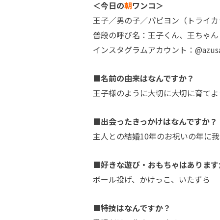
＜今日の
朝
ワンコ＞
王子／男の子／パピヨン（トライカ
普段の呼び名：王子くん、王ちゃん
インスタグラムアカウント：@azusa11
■名前の由来はなんですか？
王子様のように大切に大切に育てよ
■出会ったきっかけはなんですか？
主人との結婚10年のお祝いの年に
■好きな遊び・おもちゃはあります
ボール投げ、かけっこ、いたずら
■特技はなんですか？