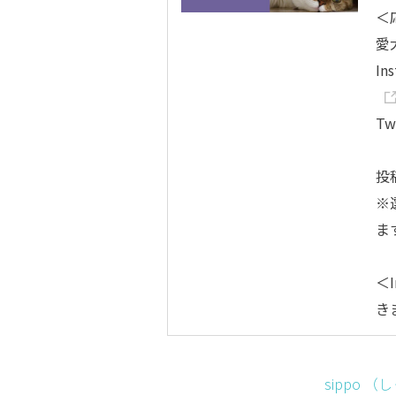
＜
愛
In
Tw
投
※
ま
＜I
き
sippo （