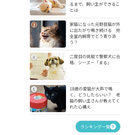
るまで、飼い主ができるこ
とは
家猫になった元野良猫が外
3
に出たがり鳴き続ける 完
全室内飼育でどう寄り添
う？
二度目の挑戦で警察犬に合
4
格、シーズー「まる」
18歳の愛猫が大声で鳴
5
く、どうしたらいい？ 老
猫の飼い主さんが教えてく
れた心構え
ランキング一覧