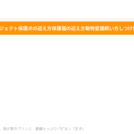
ジェクト
保護犬の迎え方
保護猫の迎え方
動物愛護
飼い方
しつけ
、我が家のプリンス 愛嬌たっぷりパピヨン「王子」