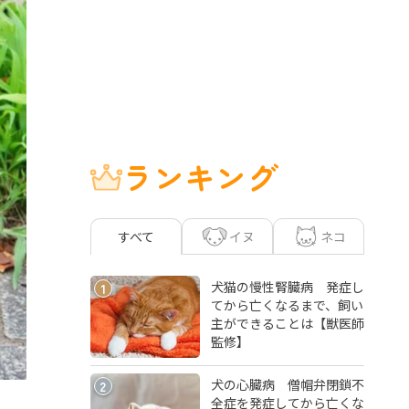
ランキング
イヌ
ネコ
すべて
犬猫の慢性腎臓病 発症し
1
てから亡くなるまで、飼い
主ができることは【獣医師
監修】
犬の心臓病 僧帽弁閉鎖不
2
全症を発症してから亡くな