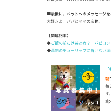
■最後に、ペットへのメッセージを
大好きよ。パパとママの宝物。
【関連記事】
◆
ご飯の前だけ芸達者？ パピヨン
◆
満開のチューリップに負けない満
「
朝
毎
す
s