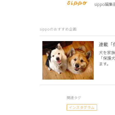
sippo
sippoのおすすめ企画
連載「
犬を家
「保護
ます。
関連タグ
インスタグラム