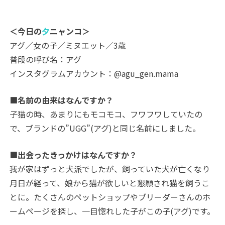
＜今日の
夕
ニャンコ＞
アグ／女の子／
ミヌエット
／3歳
普段の呼び名：アグ
インスタグラムアカウント：@agu_gen.mama
■名前の由来はなんですか？
子猫の時、あまりにもモコモコ、フワフワしていたの
で、ブランドの”UGG”(アグ)と同じ名前にしました。
■出会ったきっかけはなんですか？
我が家はずっと犬派でしたが、飼っていた犬が亡くなり
月日が経って、娘から猫が欲しいと懇願され猫を飼うこ
とに。たくさんのペットショップやブリーダーさんのホ
ームページを探し、一目惚れした子がこの子(アグ)です。