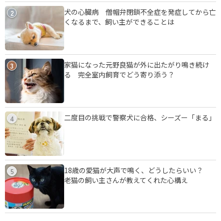
犬の心臓病 僧帽弁閉鎖不全症を発症してから亡
2
くなるまで、飼い主ができることは
家猫になった元野良猫が外に出たがり鳴き続け
3
る 完全室内飼育でどう寄り添う？
二度目の挑戦で警察犬に合格、シーズー「まる」
4
18歳の愛猫が大声で鳴く、どうしたらいい？
5
老猫の飼い主さんが教えてくれた心構え