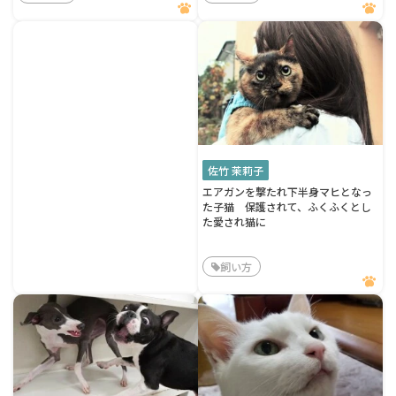
佐竹 茉莉子
エアガンを撃たれ下半身マヒとなっ
た子猫 保護されて、ふくふくとし
た愛され猫に
飼い方