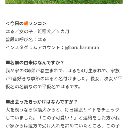
＜今日の
朝
ワンコ＞
はる／女の子／雑種犬／５カ月
普段の呼び名：はる
インスタグラムアカウント：@haru.harunrun
■名前の由来はなんですか？
我が家の3姉弟が春生まれで、はるも4月生まれで、家族
が1番好きな季節のはると名付けました。長女、次女が平
仮名の名前なので平仮名ではるです。
■出会ったきっかけはなんですか？
犬を飼うなら保護犬からと、毎日譲渡サイトをチェック
していました。「この子可愛い！」と連絡をした方が我
が家からは遠方で受け入れを諦めていたところ、この子