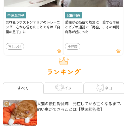
中津海麻子
保田明恵
荒れ狂うボストンテリアのトレーニ
愛猫が心筋症で危篤に 愛する母親
ング 心から信じたことで今は「自
とビデオ通話で「再会」、その瞬間
慢の息子」に
奇跡が起こった
しつけ
健康
ランキング
イヌ
ネコ
すべて
犬猫の慢性腎臓病 発症してから亡くなるまで、
1
飼い主ができることは【獣医師監修】