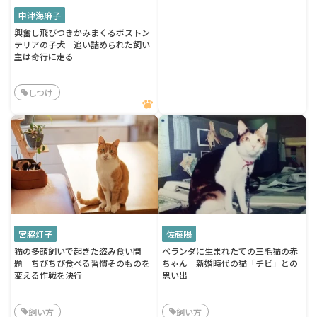
中津海麻子
興奮し飛びつきかみまくるボストン
テリアの子犬 追い詰められた飼い
主は奇行に走る
しつけ
宮脇灯子
佐藤陽
猫の多頭飼いで起きた盗み食い問
ベランダに生まれたての三毛猫の赤
題 ちびちび食べる習慣そのものを
ちゃん 新婚時代の猫「チビ」との
変える作戦を決行
思い出
飼い方
飼い方