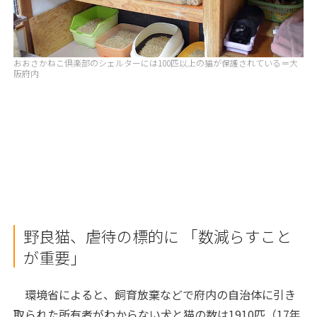
おおさかねこ倶楽部のシェルターには100匹以上の猫が保護されている＝大
阪府内
野良猫、虐待の標的に 「数減らすこと
が重要」
環境省によると、飼育放棄などで府内の自治体に引き
取られた所有者がわからない犬と猫の数は1910匹（17年