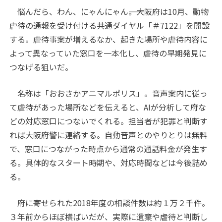
悩んだら、わん、にゃんにゃん――。大阪府は10月、動物
虐待の通報を受け付ける共通ダイヤル「＃7122」を開設
する。虐待事案が増えるなか、起きた場所や虐待内容に
よって異なっていた窓口を一本化し、虐待の早期発見に
つなげる狙いだ。
名称は「おおさかアニマルポリス」。音声案内に従っ
て虐待があった場所などを伝えると、AIが分析して府な
どの対応窓口につないでくれる。担当者が犯罪と判断す
れば大阪府警に連絡する。自動音声とのやりとりは無料
で、窓口につながった時点から通常の通話料金が発生す
る。具体的なスタート時期や、対応時間などは今後詰め
る。
府に寄せられた2018年度の相談件数は約１万２千件。
３年前からほぼ横ばいだが、実際に遺棄や虐待と判断し