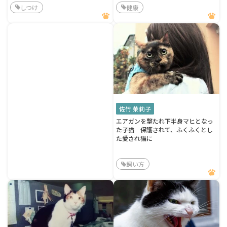
しつけ
健康
佐竹 茉莉子
エアガンを撃たれ下半身マヒとなっ
た子猫 保護されて、ふくふくとし
た愛され猫に
飼い方