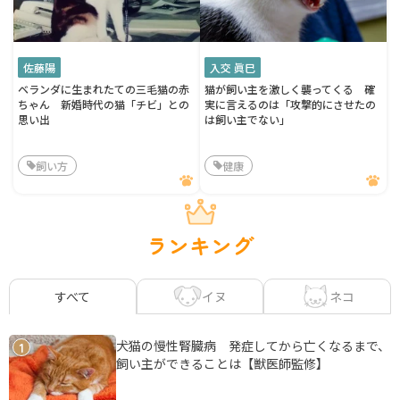
佐藤陽
入交 眞巳
ベランダに生まれたての三毛猫の赤
猫が飼い主を激しく襲ってくる 確
ちゃん 新婚時代の猫「チビ」との
実に言えるのは「攻撃的にさせたの
思い出
は飼い主でない」
飼い方
健康
ランキング
イヌ
ネコ
すべて
犬猫の慢性腎臓病 発症してから亡くなるまで、
1
飼い主ができることは【獣医師監修】