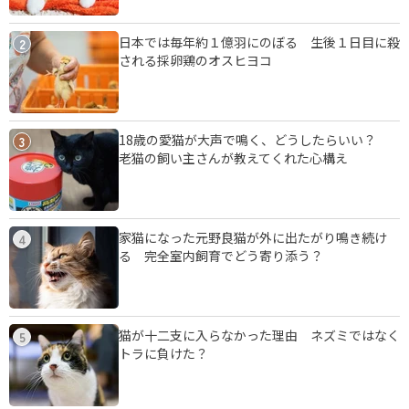
日本では毎年約１億羽にのぼる 生後１日目に殺
2
される採卵鶏のオスヒヨコ
18歳の愛猫が大声で鳴く、どうしたらいい？
3
老猫の飼い主さんが教えてくれた心構え
家猫になった元野良猫が外に出たがり鳴き続け
4
る 完全室内飼育でどう寄り添う？
猫が十二支に入らなかった理由 ネズミではなく
5
トラに負けた？