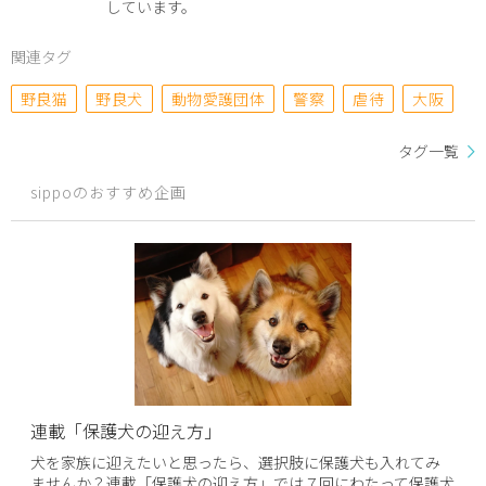
しています。
関連タグ
野良猫
野良犬
動物愛護団体
警察
虐待
大阪
タグ一覧
sippoのおすすめ企画
連載「保護犬の迎え方」
犬を家族に迎えたいと思ったら、選択肢に保護犬も入れてみ
ませんか？連載「保護犬の迎え方」では７回にわたって保護犬