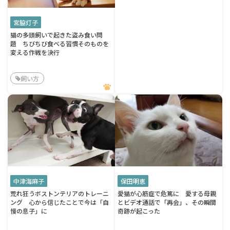
宮脇灯子
猫の多頭飼いで起きた盗み食い問
題 ちびちび食べる習慣そのものを
変える作戦を決行
飼い方
中津海麻子
保田明恵
荒れ狂うボストンテリアのトレーニ
愛猫が心筋症で危篤に 愛する母親
ング 心から信じたことで今は「自
とビデオ通話で「再会」、その瞬間
慢の息子」に
奇跡が起こった