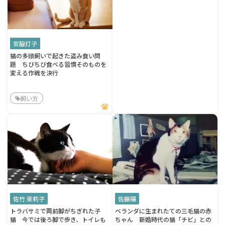
宮脇灯子
猫の多頭飼いで起きた盗み食い問
題 ちびちび食べる習慣そのものを
変える作戦を決行
飼い方
佐竹 茉莉子
佐藤陽
トラバサミで両前脚がちぎれた子
ベランダに生まれたての三毛猫の赤
猫 今では後ろ脚で歩き、トイレも
ちゃん 新婚時代の猫「チビ」との