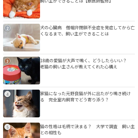
飼い主ができることは【獣医師監修】
犬の心臓病 僧帽弁閉鎖不全症を発症してから亡
2
くなるまで、飼い主ができることは
18歳の愛猫が大声で鳴く、どうしたらいい？
3
老猫の飼い主さんが教えてくれた心構え
家猫になった元野良猫が外に出たがり鳴き続け
4
る 完全室内飼育でどう寄り添う？
猫の性格は毛柄で決まる？ 大学で調査 飼い主
5
との相性も