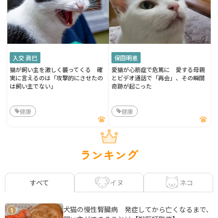
入交 眞巳
保田明恵
猫が飼い主を激しく襲ってくる 確
愛猫が心筋症で危篤に 愛する母親
実に言えるのは「攻撃的にさせたの
とビデオ通話で「再会」、その瞬間
は飼い主でない」
奇跡が起こった
健康
健康
ランキング
イヌ
ネコ
すべて
犬猫の慢性腎臓病 発症してから亡くなるまで、
1