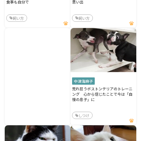
食事も自分で
思い出
飼い方
飼い方
中津海麻子
荒れ狂うボストンテリアのトレーニ
ング 心から信じたことで今は「自
慢の息子」に
しつけ