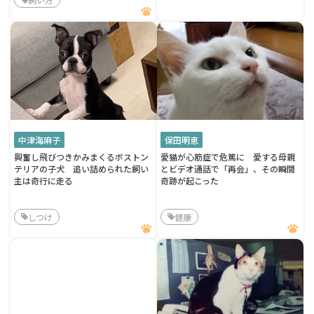
中津海麻子
保田明恵
興奮し飛びつきかみまくるボストン
愛猫が心筋症で危篤に 愛する母親
テリアの子犬 追い詰められた飼い
とビデオ通話で「再会」、その瞬間
主は奇行に走る
奇跡が起こった
しつけ
健康