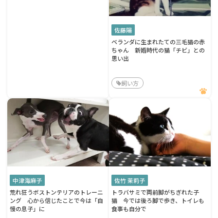
佐藤陽
ベランダに生まれたての三毛猫の赤
ちゃん 新婚時代の猫「チビ」との
思い出
飼い方
中津海麻子
佐竹 茉莉子
荒れ狂うボストンテリアのトレーニ
トラバサミで両前脚がちぎれた子
ング 心から信じたことで今は「自
猫 今では後ろ脚で歩き、トイレも
慢の息子」に
食事も自分で