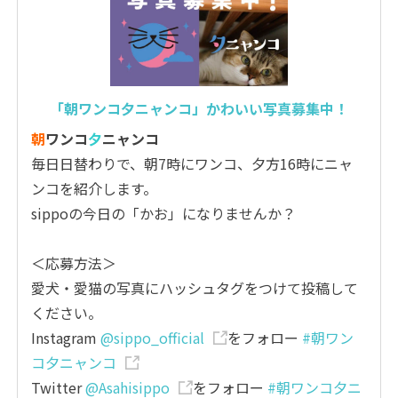
「朝ワンコ夕ニャンコ」かわいい写真募集中！
朝
ワンコ
夕
ニャンコ
毎日日替わりで、朝7時にワンコ、夕方16時にニャ
ンコを紹介します。
sippoの今日の「かお」になりませんか？
＜応募方法＞
愛犬・愛猫の写真にハッシュタグをつけて投稿して
ください。
Instagram
@sippo_official
をフォロー
#朝ワン
コ夕ニャンコ
Twitter
@Asahisippo
をフォロー
#朝ワンコ夕ニ