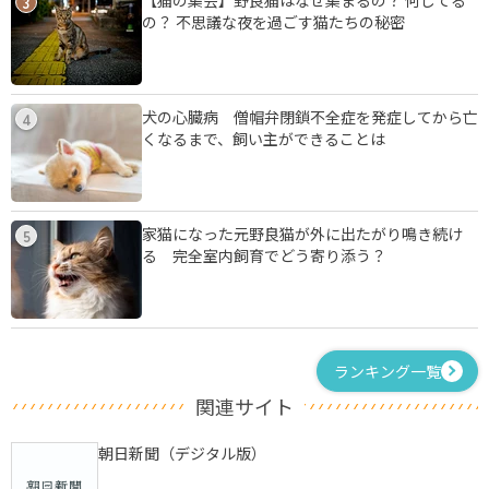
3
の？ 不思議な夜を過ごす猫たちの秘密
犬の心臓病 僧帽弁閉鎖不全症を発症してから亡
4
くなるまで、飼い主ができることは
家猫になった元野良猫が外に出たがり鳴き続け
5
る 完全室内飼育でどう寄り添う？
ランキング一覧
関連サイト
朝日新聞（デジタル版）