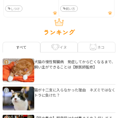
しつけ
飼い方
ランキング
イヌ
ネコ
すべて
犬猫の慢性腎臓病 発症してから亡くなるまで、
1
飼い主ができることは【獣医師監修】
猫が十二支に入らなかった理由 ネズミではなく
2
トラに負けた？
【猫の集会】野良猫はなぜ集まるの？ 何してる