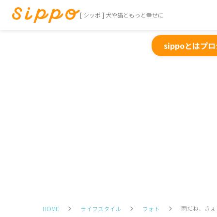
[ シッポ ] 犬や猫ともっと幸せに
sippoとは
プロ
雨だね、きょ
HOME
ライフスタイル
フォト