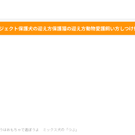
ジェクト
保護犬の迎え方
保護猫の迎え方
動物愛護
飼い方
しつけ
うはおもちゃで遊ぼうよ ミックス犬の「つぶ」