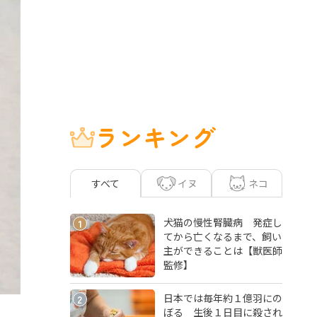
ランキング
イヌ
ネコ
すべて
犬猫の慢性腎臓病 発症し
1
てから亡くなるまで、飼い
主ができることは【獣医師
監修】
日本では毎年約１億羽にの
2
ぼる 生後１日目に殺され