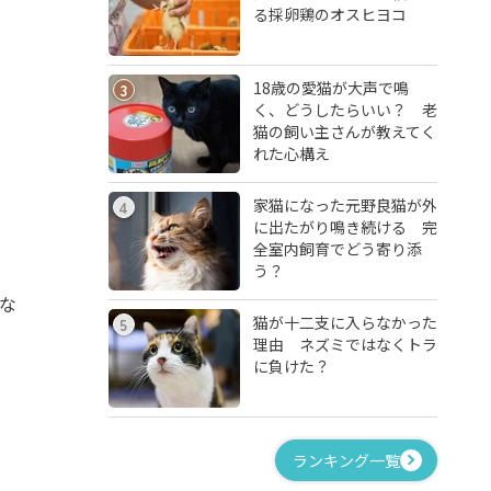
る採卵鶏のオスヒヨコ
18歳の愛猫が大声で鳴
3
く、どうしたらいい？ 老
猫の飼い主さんが教えてく
れた心構え
家猫になった元野良猫が外
4
に出たがり鳴き続ける 完
全室内飼育でどう寄り添
う？
な
猫が十二支に入らなかった
5
理由 ネズミではなくトラ
に負けた？
ランキング一覧