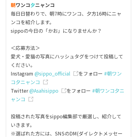
朝
ワンコ
夕
ニャンコ
毎日日替わりで、朝7時にワンコ、夕方16時にニャ
ンコを紹介します。
sippoの今日の「かお」になりませんか？
＜応募方法＞
愛犬・愛猫の写真にハッシュタグをつけて投稿して
ください。
Instagram
@sippo_official
をフォロー
#朝ワン
コ夕ニャンコ
Twitter
@Asahisippo
をフォロー
#朝ワンコ夕ニ
ャンコ
投稿された写真をsippo編集部で厳選し、紹介して
いきます。
※選ばれた方には、SNSのDM(ダイレクトメッセー