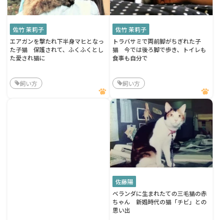
佐竹 茉莉子
佐竹 茉莉子
エアガンを撃たれ下半身マヒとなっ
トラバサミで両前脚がちぎれた子
た子猫 保護されて、ふくふくとし
猫 今では後ろ脚で歩き、トイレも
た愛され猫に
食事も自分で
飼い方
飼い方
佐藤陽
ベランダに生まれたての三毛猫の赤
ちゃん 新婚時代の猫「チビ」との
思い出