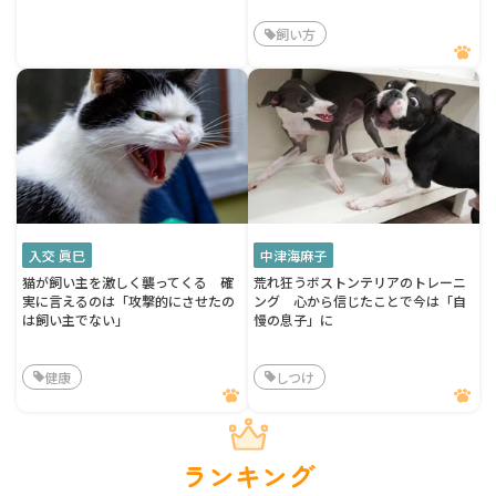
飼い方
入交 眞巳
中津海麻子
猫が飼い主を激しく襲ってくる 確
荒れ狂うボストンテリアのトレーニ
実に言えるのは「攻撃的にさせたの
ング 心から信じたことで今は「自
は飼い主でない」
慢の息子」に
健康
しつけ
ランキング