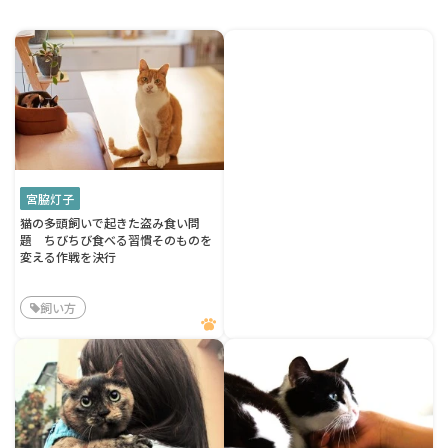
宮脇灯子
猫の多頭飼いで起きた盗み食い問
題 ちびちび食べる習慣そのものを
変える作戦を決行
飼い方