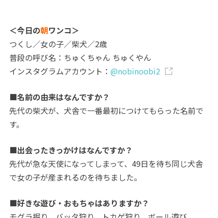
＜今日の
朝
ワンコ＞
つくし／女の子／柴犬／2歳
普段の呼び名：ちゅくちゃん ちゅくやん
インスタグラムアカウント：
@nobinoobi2
■名前の由来はなんですか？
先代の柴犬が、犬舎で一番最初につけてもらった名前で
す。
■出会ったきっかけはなんですか？
先代が急な天使になってしまって、49日を待ち同じ犬舎
で女の子が産まれるのを待ちました。
■好きな遊び・おもちゃはありますか？
モグラ掘り、バッタ狩り、トカゲ狩り、ボール遊び。