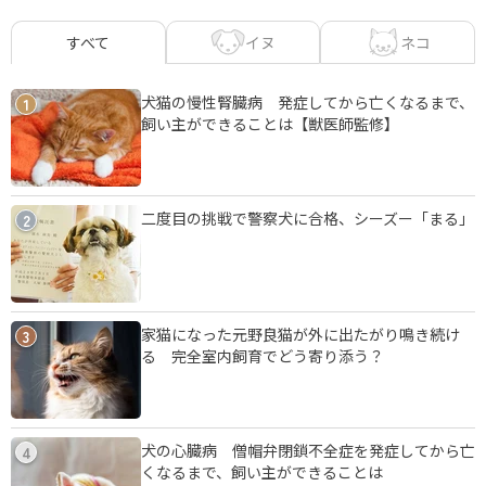
イヌ
ネコ
すべて
犬猫の慢性腎臓病 発症してから亡くなるまで、
1
飼い主ができることは【獣医師監修】
二度目の挑戦で警察犬に合格、シーズー「まる」
2
家猫になった元野良猫が外に出たがり鳴き続け
3
る 完全室内飼育でどう寄り添う？
犬の心臓病 僧帽弁閉鎖不全症を発症してから亡
4
くなるまで、飼い主ができることは