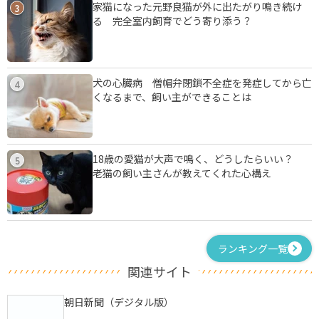
家猫になった元野良猫が外に出たがり鳴き続け
3
る 完全室内飼育でどう寄り添う？
犬の心臓病 僧帽弁閉鎖不全症を発症してから亡
4
くなるまで、飼い主ができることは
18歳の愛猫が大声で鳴く、どうしたらいい？
5
老猫の飼い主さんが教えてくれた心構え
ランキング一覧
関連サイト
朝日新聞（デジタル版）