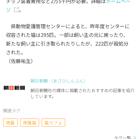
チップ装着費用など2万5千円が必要。詳細は
ホームペー
ジ
。
県動物愛護管理センターによると、昨年度センターに
収容された猫は295匹。一部は飼い主の元に戻ったり、
新たな飼い主に引き取られたりしたが、222匹が殺処分
された。
（佐藤祐生）
朝日新聞 （あさひしんぶん）
朝日新聞社の媒体に掲載されたおすすめの記事を紹介
しています。
関連タグ
徳島
保護猫
猫カフェ
タグ一覧