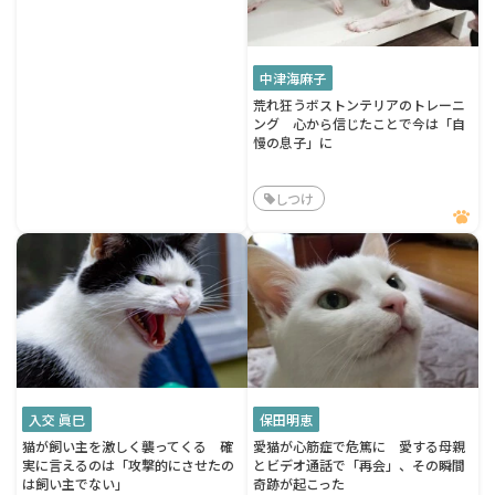
中津海麻子
荒れ狂うボストンテリアのトレーニ
ング 心から信じたことで今は「自
慢の息子」に
しつけ
入交 眞巳
保田明恵
猫が飼い主を激しく襲ってくる 確
愛猫が心筋症で危篤に 愛する母親
実に言えるのは「攻撃的にさせたの
とビデオ通話で「再会」、その瞬間
は飼い主でない」
奇跡が起こった