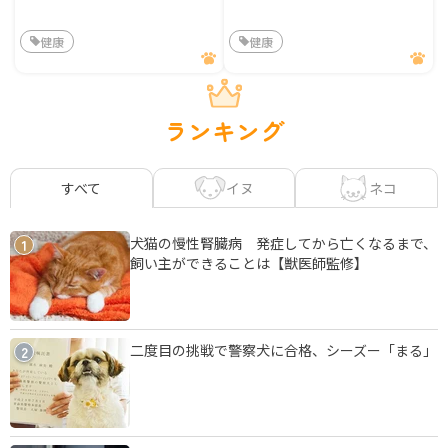
健康
健康
ランキング
イヌ
ネコ
すべて
犬猫の慢性腎臓病 発症してから亡くなるまで、
1
飼い主ができることは【獣医師監修】
二度目の挑戦で警察犬に合格、シーズー「まる」
2