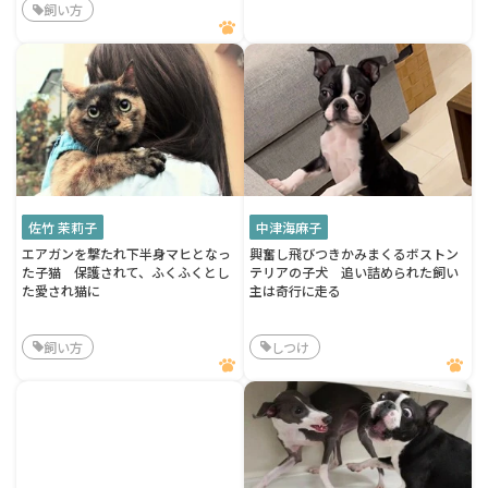
飼い方
佐竹 茉莉子
中津海麻子
エアガンを撃たれ下半身マヒとなっ
興奮し飛びつきかみまくるボストン
た子猫 保護されて、ふくふくとし
テリアの子犬 追い詰められた飼い
た愛され猫に
主は奇行に走る
飼い方
しつけ