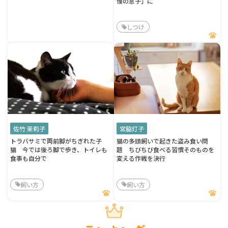
慢の息子」に
しつけ
佐竹 茉莉子
宮脇灯子
トラバサミで両前脚がちぎれた子
猫の多頭飼いで起きた盗み食い問
猫 今では後ろ脚で歩き、トイレも
題 ちびちび食べる習慣そのものを
食事も自分で
変える作戦を決行
飼い方
飼い方