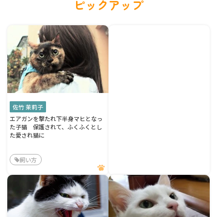
ピックアップ
佐竹 茉莉子
エアガンを撃たれ下半身マヒとなっ
た子猫 保護されて、ふくふくとし
た愛され猫に
飼い方