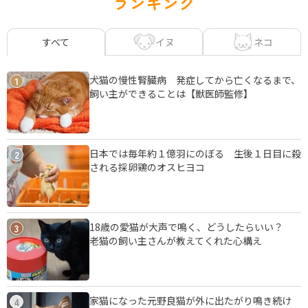
ランキング
イヌ
ネコ
すべて
犬猫の慢性腎臓病 発症してから亡くなるまで、
1
飼い主ができることは【獣医師監修】
日本では毎年約１億羽にのぼる 生後１日目に殺
2
される採卵鶏のオスヒヨコ
18歳の愛猫が大声で鳴く、どうしたらいい？
3
老猫の飼い主さんが教えてくれた心構え
家猫になった元野良猫が外に出たがり鳴き続け
4