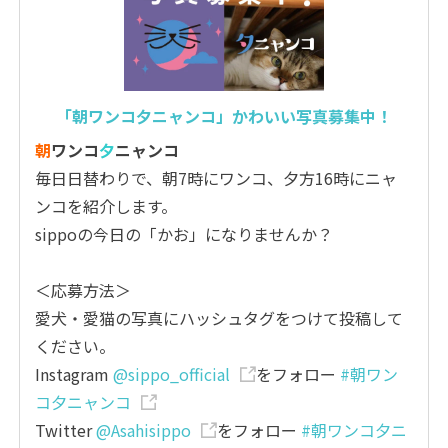
「朝ワンコ夕ニャンコ」かわいい写真募集中！
朝
ワンコ
夕
ニャンコ
毎日日替わりで、朝7時にワンコ、夕方16時にニャ
ンコを紹介します。
sippoの今日の「かお」になりませんか？
＜応募方法＞
愛犬・愛猫の写真にハッシュタグをつけて投稿して
ください。
Instagram
@sippo_official
をフォロー
#朝ワン
コ夕ニャンコ
Twitter
@Asahisippo
をフォロー
#朝ワンコ夕ニ