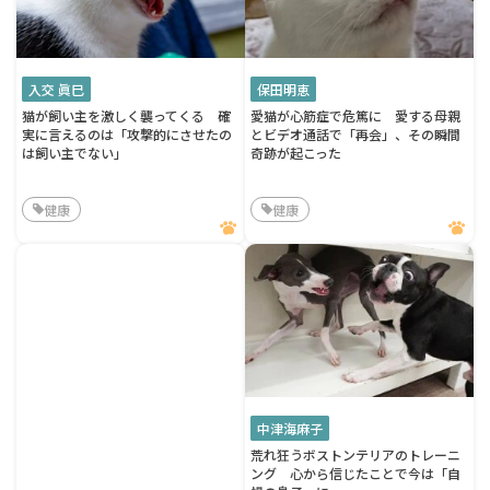
入交 眞巳
保田明恵
猫が飼い主を激しく襲ってくる 確
愛猫が心筋症で危篤に 愛する母親
実に言えるのは「攻撃的にさせたの
とビデオ通話で「再会」、その瞬間
は飼い主でない」
奇跡が起こった
健康
健康
中津海麻子
荒れ狂うボストンテリアのトレーニ
ング 心から信じたことで今は「自