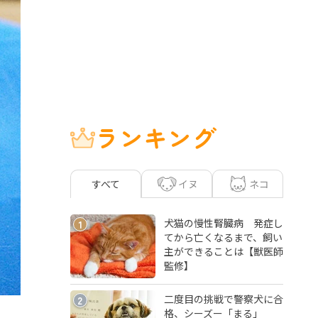
ランキング
イヌ
ネコ
すべて
犬猫の慢性腎臓病 発症し
1
てから亡くなるまで、飼い
主ができることは【獣医師
監修】
二度目の挑戦で警察犬に合
2
格、シーズー「まる」