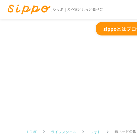
[ シッポ ] 犬や猫ともっと幸せに
sippoとは
プロ
猫ベッドの取
HOME
ライフスタイル
フォト