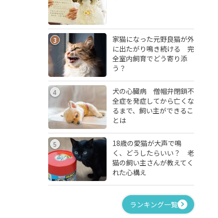
家猫になった元野良猫が外
3
に出たがり鳴き続ける 完
全室内飼育でどう寄り添
う？
犬の心臓病 僧帽弁閉鎖不
4
全症を発症してから亡くな
るまで、飼い主ができるこ
とは
18歳の愛猫が大声で鳴
5
く、どうしたらいい？ 老
猫の飼い主さんが教えてく
れた心構え
ランキング一覧