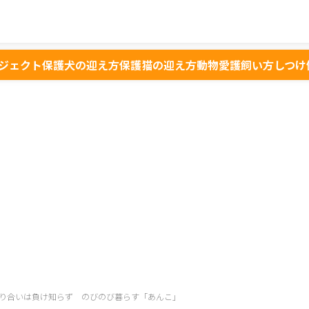
ジェクト
保護犬の迎え方
保護猫の迎え方
動物愛護
飼い方
しつけ
り合いは負け知らず のびのび暮らす「あんこ」