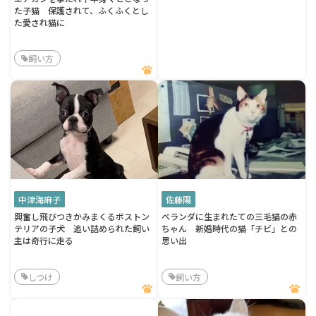
た子猫 保護されて、ふくふくとし
た愛され猫に
飼い方
中津海麻子
佐藤陽
興奮し飛びつきかみまくるボストン
ベランダに生まれたての三毛猫の赤
テリアの子犬 追い詰められた飼い
ちゃん 新婚時代の猫「チビ」との
主は奇行に走る
思い出
しつけ
飼い方