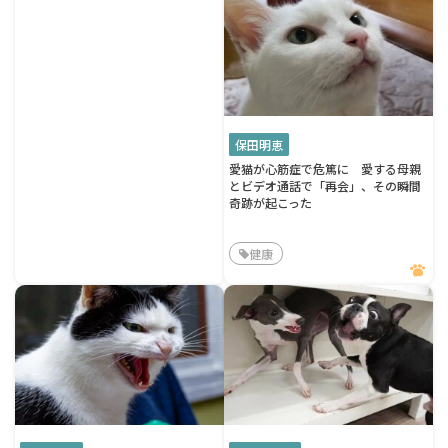
保田明恵
愛猫が心筋症で危篤に 愛する母親
とビデオ通話で「再会」、その瞬間
奇跡が起こった
健康