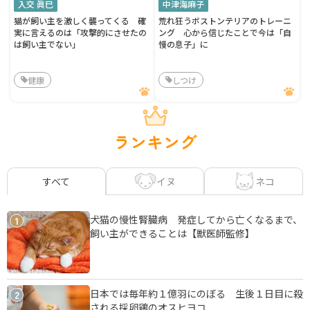
入交 眞巳
中津海麻子
猫が飼い主を激しく襲ってくる 確
荒れ狂うボストンテリアのトレーニ
実に言えるのは「攻撃的にさせたの
ング 心から信じたことで今は「自
は飼い主でない」
慢の息子」に
健康
しつけ
ランキング
イヌ
ネコ
すべて
犬猫の慢性腎臓病 発症してから亡くなるまで、
1
飼い主ができることは【獣医師監修】
日本では毎年約１億羽にのぼる 生後１日目に殺
2
される採卵鶏のオスヒヨコ