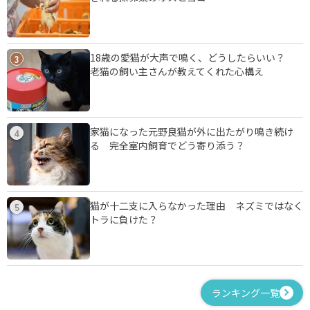
18歳の愛猫が大声で鳴く、どうしたらいい？
3
老猫の飼い主さんが教えてくれた心構え
家猫になった元野良猫が外に出たがり鳴き続け
4
る 完全室内飼育でどう寄り添う？
猫が十二支に入らなかった理由 ネズミではなく
5
トラに負けた？
ランキング一覧