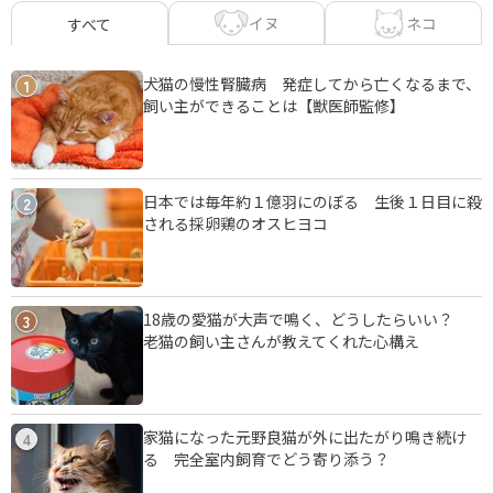
イヌ
ネコ
すべて
犬猫の慢性腎臓病 発症してから亡くなるまで、
1
飼い主ができることは【獣医師監修】
日本では毎年約１億羽にのぼる 生後１日目に殺
2
される採卵鶏のオスヒヨコ
18歳の愛猫が大声で鳴く、どうしたらいい？
3
老猫の飼い主さんが教えてくれた心構え
家猫になった元野良猫が外に出たがり鳴き続け
4
る 完全室内飼育でどう寄り添う？