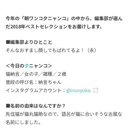
今年の「朝ワンコ夕ニャンコ」の中から、編集部が選ん
だ2018年ベストセレクションをお届けします。
■編集部よりひとこと
そんなおすまし顔してもばれてるよ！（永）
＜今日の
夕
ニャンコ＞
猫納言／女の子／雑種／２歳
普段の呼び名：納言ちゃん
インスタグラムアカウント：
@inusyoku
■名前の由来はなんですか？
先住猫が猫丸猫助なので、語呂が猫に合いそうな古風な
名前にしました。