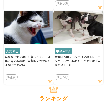
飼い方
入交 眞巳
中津海麻子
猫が飼い主を激しく襲ってくる 確
荒れ狂うボストンテリアのトレーニ
実に言えるのは「攻撃的にさせたの
ング 心から信じたことで今は「自
は飼い主でない」
慢の息子」に
健康
しつけ
ランキング