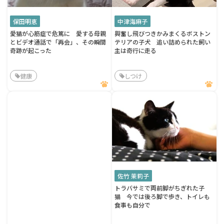
保田明恵
中津海麻子
愛猫が心筋症で危篤に 愛する母親
興奮し飛びつきかみまくるボストン
とビデオ通話で「再会」、その瞬間
テリアの子犬 追い詰められた飼い
奇跡が起こった
主は奇行に走る
健康
しつけ
佐竹 茉莉子
トラバサミで両前脚がちぎれた子
猫 今では後ろ脚で歩き、トイレも
食事も自分で