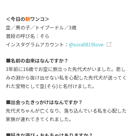
＜今日の
朝
ワンコ＞
空／男の子／トイプードル／3歳
普段の呼び名：そら
インスタグラムアカウント：
@sora0819love
■名前の由来はなんですか？
3年前に16歳でお空に旅立った先代犬がいました。悲し
みの淵から抜け出せない私を心配した先代犬が送ってく
れた宝物として空(そら)と名付けました。
■出会ったきっかけはなんですか？
先代犬ちゃんが亡くなり、落ち込んでいる私を心配した
家族が連れてきてくれました。
■好きな遊び・おもちゃはありますか？