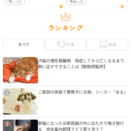
しつけ
飼い方
ランキング
イヌ
ネコ
すべて
犬猫の慢性腎臓病 発症してから亡くなるまで、
1
飼い主ができることは【獣医師監修】
二度目の挑戦で警察犬に合格、シーズー「まる」
2
家猫になった元野良猫が外に出たがり鳴き続け
3
る 完全室内飼育でどう寄り添う？