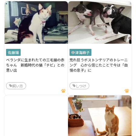
佐藤陽
中津海麻子
ベランダに生まれたての三毛猫の赤
荒れ狂うボストンテリアのトレーニ
ちゃん 新婚時代の猫「チビ」との
ング 心から信じたことで今は「自
思い出
慢の息子」に
飼い方
しつけ