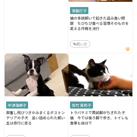
宮脇灯子
猫の多頭飼いで起きた盗み食い問
題 ちびちび食べる習慣そのものを
変える作戦を決行
飼い方
中津海麻子
佐竹 茉莉子
興奮し飛びつきかみまくるボストン
トラバサミで両前脚がちぎれた子
テリアの子犬 追い詰められた飼い
猫 今では後ろ脚で歩き、トイレも
主は奇行に走る
食事も自分で