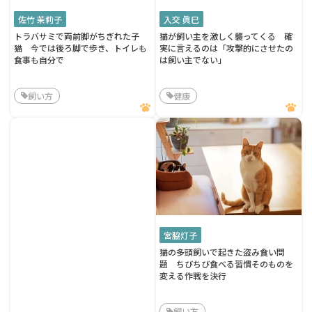
佐竹 茉莉子
入交 眞巳
トラバサミで両前脚がちぎれた子
猫が飼い主を激しく襲ってくる 確
猫 今では後ろ脚で歩き、トイレも
実に言えるのは「攻撃的にさせたの
食事も自分で
は飼い主でない」
飼い方
健康
宮脇灯子
猫の多頭飼いで起きた盗み食い問
題 ちびちび食べる習慣そのものを
変える作戦を決行
飼い方