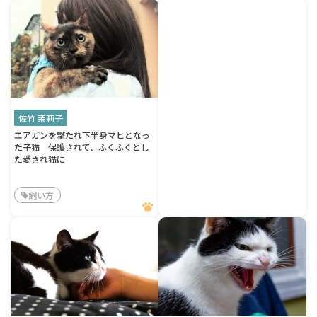
佐竹 茉莉子
エアガンを撃たれ下半身マヒとなっ
た子猫 保護されて、ふくふくとし
た愛され猫に
飼い方