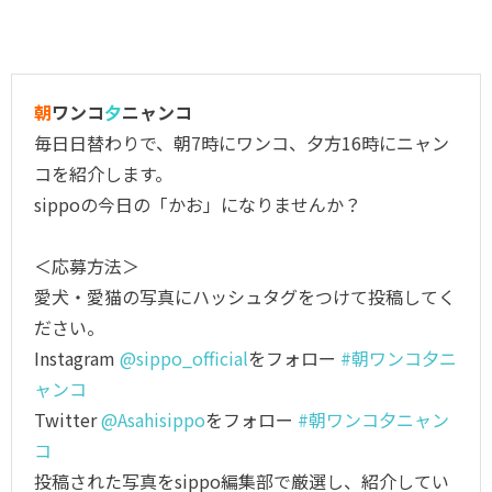
朝
ワンコ
夕
ニャンコ
毎日日替わりで、朝7時にワンコ、夕方16時にニャン
コを紹介します。
sippoの今日の「かお」になりませんか？
＜応募方法＞
愛犬・愛猫の写真にハッシュタグをつけて投稿してく
ださい。
Instagram
@sippo_official
をフォロー
#朝ワンコ夕ニ
ャンコ
Twitter
@Asahisippo
をフォロー
#朝ワンコ夕ニャン
コ
投稿された写真をsippo編集部で厳選し、紹介してい