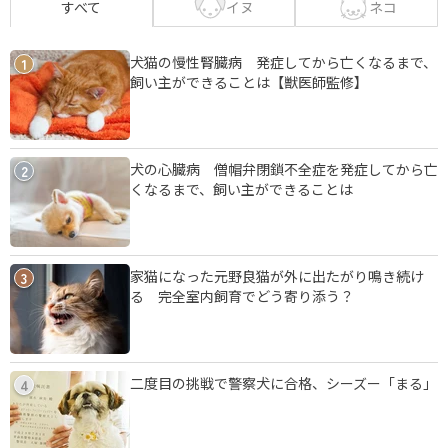
イヌ
ネコ
すべて
犬猫の慢性腎臓病 発症してから亡くなるまで、
1
飼い主ができることは【獣医師監修】
犬の心臓病 僧帽弁閉鎖不全症を発症してから亡
2
くなるまで、飼い主ができることは
家猫になった元野良猫が外に出たがり鳴き続け
3
る 完全室内飼育でどう寄り添う？
二度目の挑戦で警察犬に合格、シーズー「まる」
4