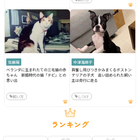
佐藤陽
中津海麻子
ベランダに生まれたての三毛猫の赤
興奮し飛びつきかみまくるボストン
ちゃん 新婚時代の猫「チビ」との
テリアの子犬 追い詰められた飼い
思い出
主は奇行に走る
飼い方
しつけ
ランキング