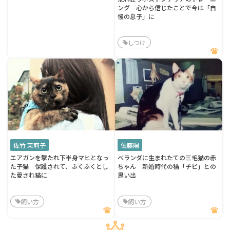
ング 心から信じたことで今は「自
慢の息子」に
しつけ
佐竹 茉莉子
佐藤陽
エアガンを撃たれ下半身マヒとなっ
ベランダに生まれたての三毛猫の赤
た子猫 保護されて、ふくふくとし
ちゃん 新婚時代の猫「チビ」との
た愛され猫に
思い出
飼い方
飼い方