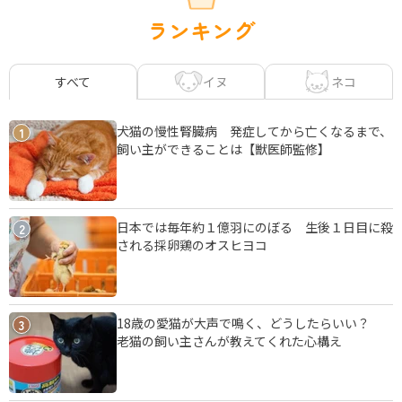
ランキング
イヌ
ネコ
すべて
犬猫の慢性腎臓病 発症してから亡くなるまで、
1
飼い主ができることは【獣医師監修】
日本では毎年約１億羽にのぼる 生後１日目に殺
2
される採卵鶏のオスヒヨコ
18歳の愛猫が大声で鳴く、どうしたらいい？
3
老猫の飼い主さんが教えてくれた心構え