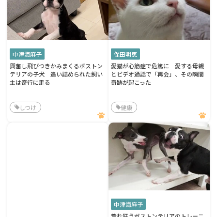
中津海麻子
保田明恵
興奮し飛びつきかみまくるボストン
愛猫が心筋症で危篤に 愛する母親
テリアの子犬 追い詰められた飼い
とビデオ通話で「再会」、その瞬間
主は奇行に走る
奇跡が起こった
しつけ
健康
中津海麻子
荒れ狂うボストンテリアのトレーニ