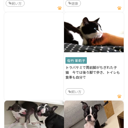
飼い方
健康
佐竹 茉莉子
トラバサミで両前脚がちぎれた子
猫 今では後ろ脚で歩き、トイレも
食事も自分で
飼い方