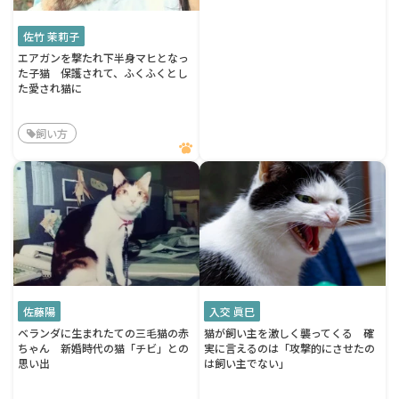
佐竹 茉莉子
エアガンを撃たれ下半身マヒとなっ
た子猫 保護されて、ふくふくとし
た愛され猫に
飼い方
佐藤陽
入交 眞巳
ベランダに生まれたての三毛猫の赤
猫が飼い主を激しく襲ってくる 確
ちゃん 新婚時代の猫「チビ」との
実に言えるのは「攻撃的にさせたの
思い出
は飼い主でない」