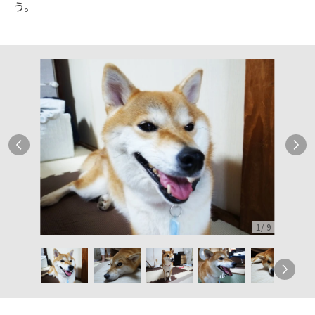
う。
1
/
9