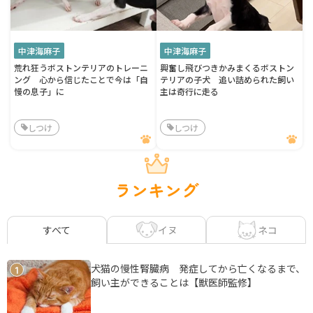
中津海麻子
中津海麻子
荒れ狂うボストンテリアのトレーニ
興奮し飛びつきかみまくるボストン
ング 心から信じたことで今は「自
テリアの子犬 追い詰められた飼い
慢の息子」に
主は奇行に走る
しつけ
しつけ
ランキング
イヌ
ネコ
すべて
犬猫の慢性腎臓病 発症してから亡くなるまで、
1
飼い主ができることは【獣医師監修】