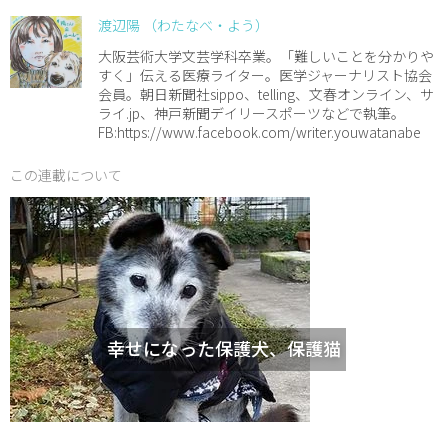
渡辺陽 （わたなべ・よう）
大阪芸術大学文芸学科卒業。「難しいことを分かりや
すく」伝える医療ライター。医学ジャーナリスト協会
会員。朝日新聞社sippo、telling、文春オンライン、サ
ライ.jp、神戸新聞デイリースポーツなどで執筆。
FB:https://www.facebook.com/writer.youwatanabe
この連載について
幸せになった保護犬、保護猫