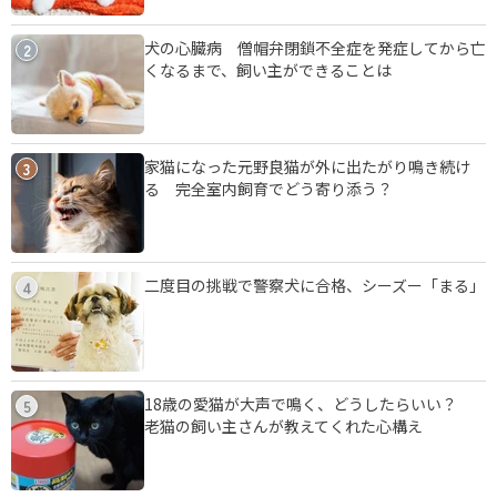
犬の心臓病 僧帽弁閉鎖不全症を発症してから亡
2
くなるまで、飼い主ができることは
家猫になった元野良猫が外に出たがり鳴き続け
3
る 完全室内飼育でどう寄り添う？
二度目の挑戦で警察犬に合格、シーズー「まる」
4
18歳の愛猫が大声で鳴く、どうしたらいい？
5
老猫の飼い主さんが教えてくれた心構え