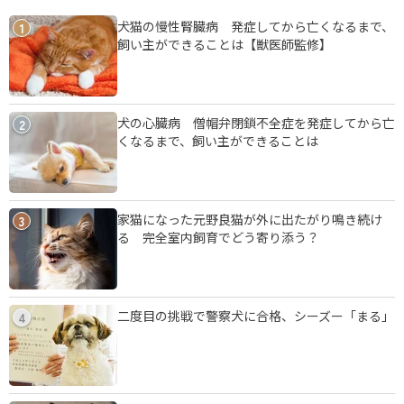
犬猫の慢性腎臓病 発症してから亡くなるまで、
1
飼い主ができることは【獣医師監修】
犬の心臓病 僧帽弁閉鎖不全症を発症してから亡
2
くなるまで、飼い主ができることは
家猫になった元野良猫が外に出たがり鳴き続け
3
る 完全室内飼育でどう寄り添う？
二度目の挑戦で警察犬に合格、シーズー「まる」
4