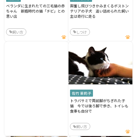
ベランダに生まれたての三毛猫の赤
興奮し飛びつきかみまくるボストン
ちゃん 新婚時代の猫「チビ」との
テリアの子犬 追い詰められた飼い
思い出
主は奇行に走る
飼い方
しつけ
佐竹 茉莉子
トラバサミで両前脚がちぎれた子
猫 今では後ろ脚で歩き、トイレも
食事も自分で
飼い方