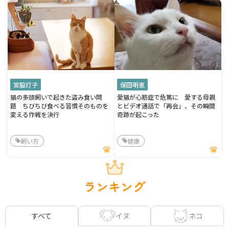
宮脇灯子
保田明恵
猫の多頭飼いで起きた盗み食い問
愛猫が心筋症で危篤に 愛する母親
題 ちびちび食べる習慣そのものを
とビデオ通話で「再会」、その瞬間
変える作戦を決行
奇跡が起こった
飼い方
健康
ランキング
イヌ
ネコ
すべて