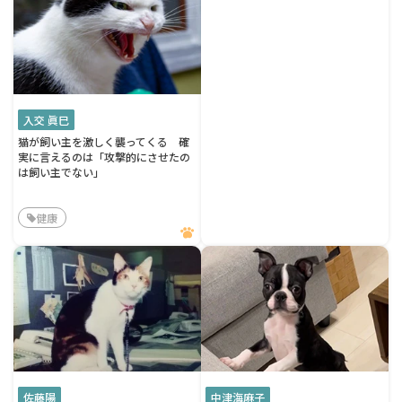
入交 眞巳
猫が飼い主を激しく襲ってくる 確
実に言えるのは「攻撃的にさせたの
は飼い主でない」
健康
佐藤陽
中津海麻子