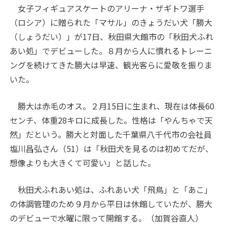
女子フィギュアスケートのアリーナ・ザギトワ選手
（ロシア）に贈られた「マサル」のきょうだい犬「勝大
（しょうだい）」が17日、秋田県大館市の「秋田犬ふれ
あい処」でデビューした。８月から人に慣れるトレーニ
ングを続けてきた勝大は早速、観光客らに愛敬を振りま
いた。
勝大は赤毛のオス。２月15日に生まれ、現在は体長60
センチ、体重28キロに成長した。性格は「やんちゃで天
然」だという。勝大と対面した千葉県八千代市の会社員
塩川昌弘さん（51）は「秋田犬を見るのは初めてだが、
想像よりも大きくて可愛い」と話した。
秋田犬ふれあい処は、ふれあい犬「飛鳥」と「あこ」
の体調管理のため９月から平日は休館していたが、勝大
のデビューで水曜に限って開館する。（加賀谷直人）