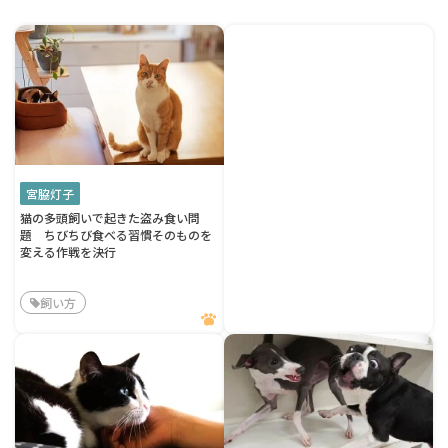
宮脇灯子
猫の多頭飼いで起きた盗み食い問
題 ちびちび食べる習慣そのものを
変える作戦を決行
飼い方