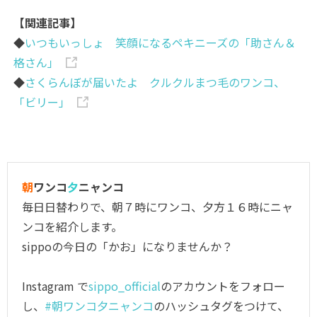
【関連記事】
◆
いつもいっしょ 笑顔になるペキニーズの「助さん＆
格さん」
◆
さくらんぼが届いたよ クルクルまつ毛のワンコ、
「ビリー」
朝
ワンコ
夕
ニャンコ
毎日日替わりで、朝７時にワンコ、夕方１６時にニャ
ンコを紹介します。
sippoの今日の「かお」になりませんか？
Instagram で
sippo_official
のアカウントをフォロー
し、
#朝ワンコ夕ニャンコ
のハッシュタグをつけて、