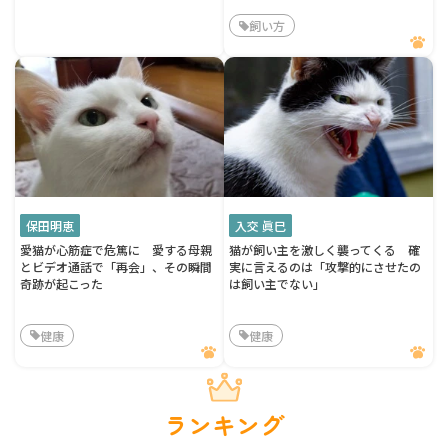
飼い方
保田明恵
入交 眞巳
愛猫が心筋症で危篤に 愛する母親
猫が飼い主を激しく襲ってくる 確
とビデオ通話で「再会」、その瞬間
実に言えるのは「攻撃的にさせたの
奇跡が起こった
は飼い主でない」
健康
健康
ランキング