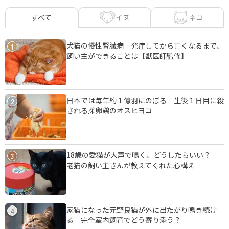
イヌ
ネコ
すべて
犬猫の慢性腎臓病 発症してから亡くなるまで、
1
飼い主ができることは【獣医師監修】
日本では毎年約１億羽にのぼる 生後１日目に殺
2
される採卵鶏のオスヒヨコ
18歳の愛猫が大声で鳴く、どうしたらいい？
3
老猫の飼い主さんが教えてくれた心構え
家猫になった元野良猫が外に出たがり鳴き続け
4
る 完全室内飼育でどう寄り添う？