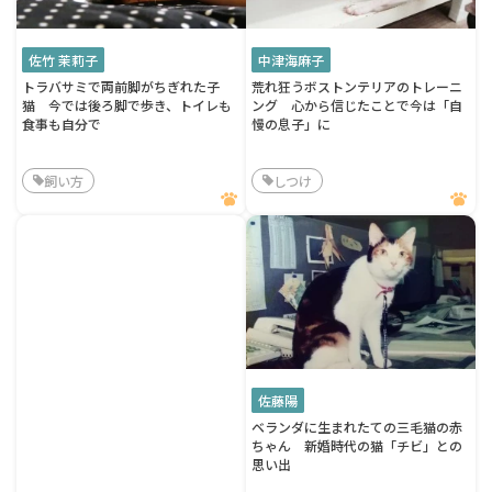
佐竹 茉莉子
中津海麻子
トラバサミで両前脚がちぎれた子
荒れ狂うボストンテリアのトレーニ
猫 今では後ろ脚で歩き、トイレも
ング 心から信じたことで今は「自
食事も自分で
慢の息子」に
飼い方
しつけ
佐藤陽
ベランダに生まれたての三毛猫の赤
ちゃん 新婚時代の猫「チビ」との
思い出