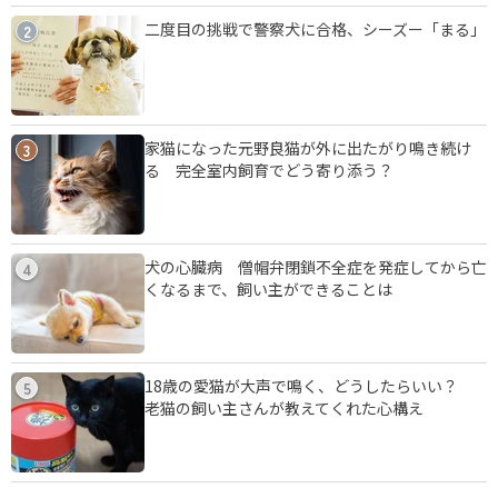
二度目の挑戦で警察犬に合格、シーズー「まる」
2
家猫になった元野良猫が外に出たがり鳴き続け
3
る 完全室内飼育でどう寄り添う？
犬の心臓病 僧帽弁閉鎖不全症を発症してから亡
4
くなるまで、飼い主ができることは
18歳の愛猫が大声で鳴く、どうしたらいい？
5
老猫の飼い主さんが教えてくれた心構え