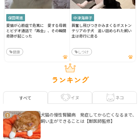
保田明恵
中津海麻子
愛猫が心筋症で危篤に 愛する母親
興奮し飛びつきかみまくるボストン
とビデオ通話で「再会」、その瞬間
テリアの子犬 追い詰められた飼い
奇跡が起こった
主は奇行に走る
健康
しつけ
ランキング
イヌ
ネコ
すべて
犬猫の慢性腎臓病 発症してから亡くなるまで、
1
飼い主ができることは【獣医師監修】