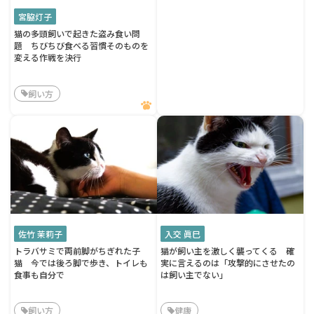
宮脇灯子
猫の多頭飼いで起きた盗み食い問
題 ちびちび食べる習慣そのものを
変える作戦を決行
飼い方
佐竹 茉莉子
入交 眞巳
トラバサミで両前脚がちぎれた子
猫が飼い主を激しく襲ってくる 確
猫 今では後ろ脚で歩き、トイレも
実に言えるのは「攻撃的にさせたの
食事も自分で
は飼い主でない」
飼い方
健康