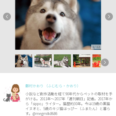
1
/
12
藤村かおり （ふじむら・かおり）
小説など創作活動を経て90年代からペットの取材を手
がける。2011年～2017年「週刊朝日」記者。2017年か
ら「sippo」ライター。猫歴約30年。今は19歳の黒猫
イヌオと、5歳のキジ猫はっぴー（ふまたん）と暮ら
す。@megmilk8686