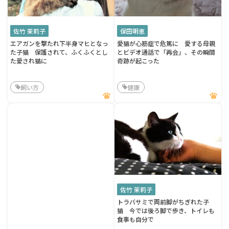
佐竹 茉莉子
保田明恵
エアガンを撃たれ下半身マヒとなっ
愛猫が心筋症で危篤に 愛する母親
た子猫 保護されて、ふくふくとし
とビデオ通話で「再会」、その瞬間
た愛され猫に
奇跡が起こった
飼い方
健康
佐竹 茉莉子
トラバサミで両前脚がちぎれた子
猫 今では後ろ脚で歩き、トイレも
食事も自分で