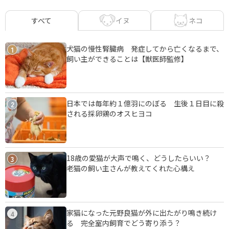
イヌ
ネコ
すべて
犬猫の慢性腎臓病 発症してから亡くなるまで、
1
飼い主ができることは【獣医師監修】
日本では毎年約１億羽にのぼる 生後１日目に殺
2
される採卵鶏のオスヒヨコ
18歳の愛猫が大声で鳴く、どうしたらいい？
3
老猫の飼い主さんが教えてくれた心構え
家猫になった元野良猫が外に出たがり鳴き続け
4
る 完全室内飼育でどう寄り添う？