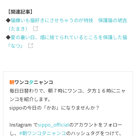
【関連記事】
◆
猫嫌いも猫好きにさせちゃうのが特技 保護猫の琥吉
（たまき）
◆
夏の暑い日、畑に捨てられているところを保護した猫
「なつ」
朝
ワンコ
夕
ニャンコ
毎日日替わりで、朝７時にワンコ、夕方１６時にニャ
ンコを紹介します。
sippoの今日の「かお」になりませんか？
Instagram で
sippo_official
のアカウントをフォロー
し、
#朝ワンコ夕ニャンコ
のハッシュタグをつけて、