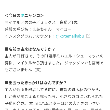
＜今日の
夕
ニャンコ＞
マイケル／男の子／ミックス 白猫／1歳
普段の呼び名：まあちゃん マイコー
インスタグラムアカウント：
@kotemaikabu
■名前の由来はなんですか？
主人がF1好きで、そのF1選手ミハエル・シューマッハの
愛称、マイケルから頂きました。 ジャクソンでも富岡で
もございません（笑）
■出会ったきっかけはなんですか？
主人が近所を散歩してる時に、道端の雑木林の中から、
何か声が聞こえると探ったら、小さなカゴにいれられた
子猫を発見。 本当にハムスターほどの大きさの小さい