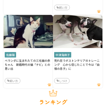
飼い方
佐藤陽
中津海麻子
ベランダに生まれたての三毛猫の赤
荒れ狂うボストンテリアのトレーニ
ちゃん 新婚時代の猫「チビ」との
ング 心から信じたことで今は「自
思い出
慢の息子」に
飼い方
しつけ
ランキング