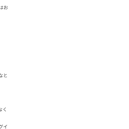
はお
なと
なく
グイ