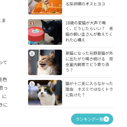
る採卵鶏のオスヒヨコ
こま
18歳の愛猫が大声で鳴
3
く、どうしたらいい？ 老
猫の飼い主さんが教えてく
れた心構え
家猫になった元野良猫が外
4
に出たがり鳴き続ける 完
って
全室内飼育でどう寄り添
う？
毛色
猫が十二支に入らなかった
5
思っ
理由 ネズミではなくトラ
に負けた？
」に
きに
ランキング一覧