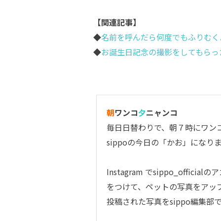
【関連記事】
◆
名前を呼んだら何度でもふりむく
◆
お誕生日記念の撮影をしてもらっ
朝
ワンコ
夕
ニャンコ
毎日日替わりで、朝７時にワン
sippoの今日の「かお」になり
Instagram で
sippo_official
のア
をつけて、ペットの写真をアッ
投稿された写真をsippo編集