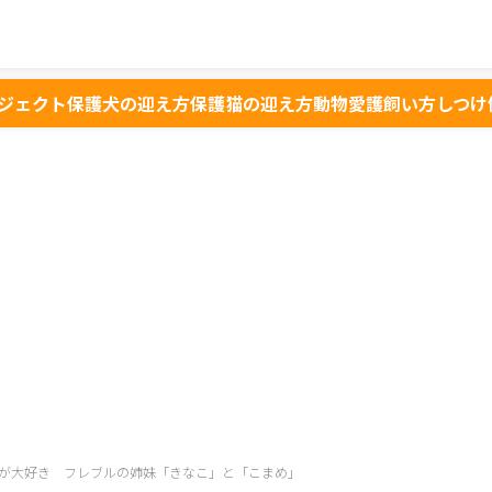
ジェクト
保護犬の迎え方
保護猫の迎え方
動物愛護
飼い方
しつけ
が大好き フレブルの姉妹「きなこ」と「こまめ」