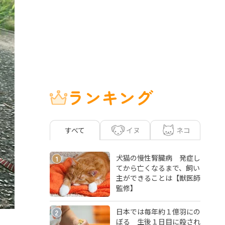
ランキング
イヌ
ネコ
すべて
犬猫の慢性腎臓病 発症し
1
てから亡くなるまで、飼い
主ができることは【獣医師
監修】
日本では毎年約１億羽にの
2
ぼる 生後１日目に殺され