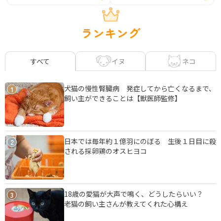
ランキング
イヌ
ネコ
すべて
犬猫の慢性腎臓病 発症してから亡くなるまで、
1
飼い主ができることは【獣医師監修】
日本では毎年約１億羽にのぼる 生後１日目に殺
2
される採卵鶏のオスヒヨコ
18歳の愛猫が大声で鳴く、どうしたらいい？
3
老猫の飼い主さんが教えてくれた心構え