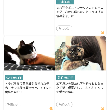
中津海麻子
荒れ狂うボストンテリアのトレーニ
ング 心から信じたことで今は「自
慢の息子」に
しつけ
佐竹 茉莉子
佐竹 茉莉子
トラバサミで両前脚がちぎれた子
エアガンを撃たれ下半身マヒとなっ
猫 今では後ろ脚で歩き、トイレも
た子猫 保護されて、ふくふくとし
食事も自分で
た愛され猫に
飼い方
飼い方