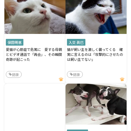
保田明恵
入交 眞巳
愛猫が心筋症で危篤に 愛する母親
猫が飼い主を激しく襲ってくる 確
とビデオ通話で「再会」、その瞬間
実に言えるのは「攻撃的にさせたの
奇跡が起こった
は飼い主でない」
健康
健康