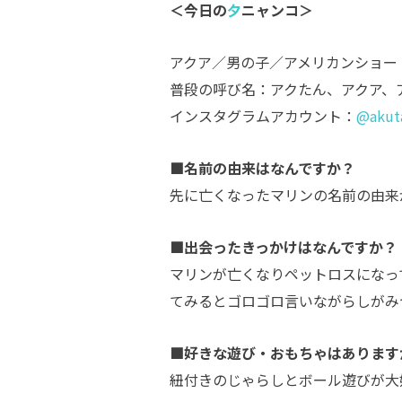
＜今日の
夕
ニャンコ＞
アクア／男の子／アメリカンショー
普段の呼び名：アクたん、アクア、
インスタグラムアカウント：
@akut
■名前の由来はなんですか？
先に亡くなったマリンの名前の由来
■出会ったきっかけはなんですか？
マリンが亡くなりペットロスになっ
てみるとゴロゴロ言いながらしがみ
■好きな遊び・おもちゃはあります
紐付きのじゃらしとボール遊びが大