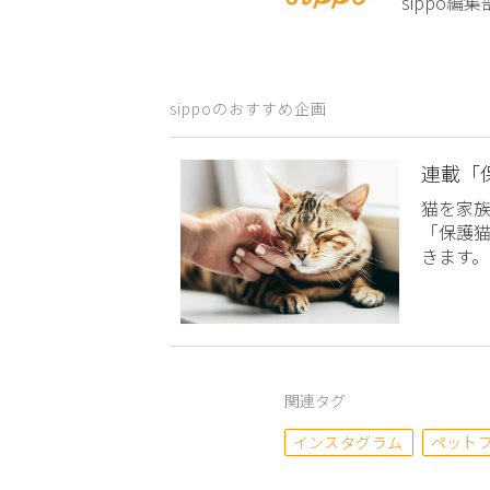
sippo
sippoのおすすめ企画
連載「
猫を家
「保護
きます。
関連タグ
インスタグラム
ペット