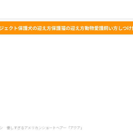
ジェクト
保護犬の迎え方
保護猫の迎え方
動物愛護
飼い方
しつけ
ン 優しすぎるアメリカンショートヘアー「アクア」