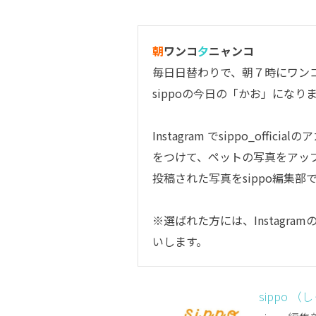
朝
ワンコ
夕
ニャンコ
毎日日替わりで、朝７時にワン
sippoの今日の「かお」になり
Instagram で
sippo_official
のア
をつけて、ペットの写真をアッ
投稿された写真をsippo編集
※選ばれた方には、Instagr
いします。
sippo （