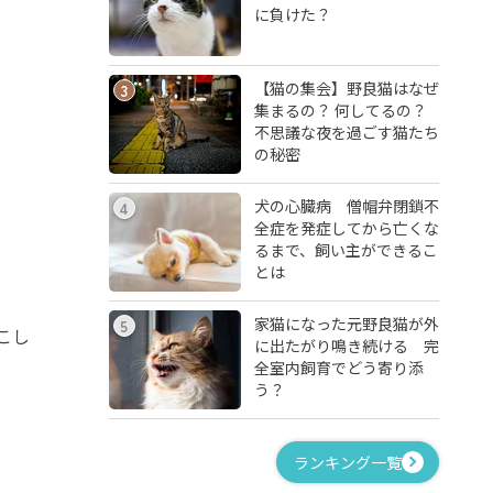
に負けた？
【猫の集会】野良猫はなぜ
3
集まるの？ 何してるの？
不思議な夜を過ごす猫たち
の秘密
犬の心臓病 僧帽弁閉鎖不
4
全症を発症してから亡くな
るまで、飼い主ができるこ
とは
家猫になった元野良猫が外
5
こし
に出たがり鳴き続ける 完
全室内飼育でどう寄り添
う？
ランキング一覧