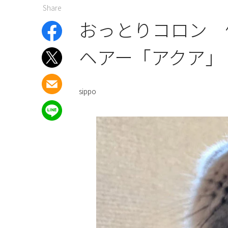
Share
おっとりコロン 
ヘアー「アクア」
sippo