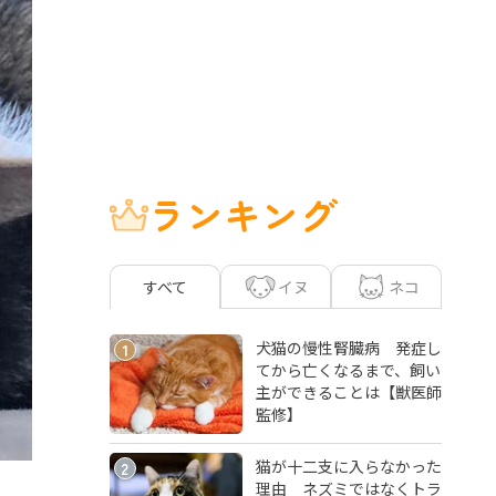
ランキング
イヌ
ネコ
すべて
犬猫の慢性腎臓病 発症し
1
てから亡くなるまで、飼い
主ができることは【獣医師
監修】
猫が十二支に入らなかった
2
理由 ネズミではなくトラ