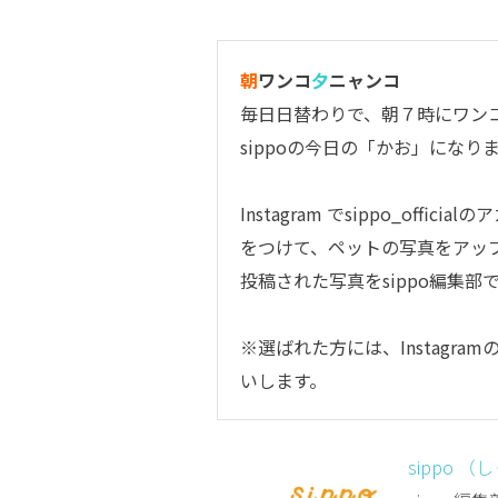
朝
ワンコ
夕
ニャンコ
毎日日替わりで、朝７時にワン
sippoの今日の「かお」になり
Instagram で
sippo_official
のア
をつけて、ペットの写真をアッ
投稿された写真をsippo編集
※選ばれた方には、Instagr
いします。
sippo （