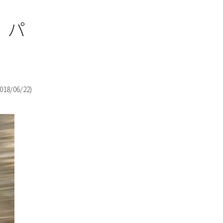
 パ
018/06/22
)