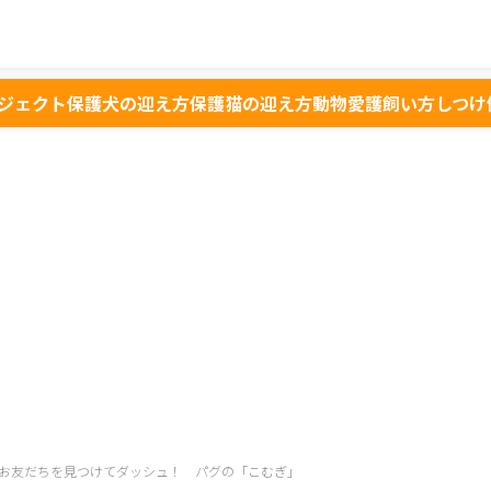
ジェクト
保護犬の迎え方
保護猫の迎え方
動物愛護
飼い方
しつけ
お友だちを見つけてダッシュ！ パグの「こむぎ」