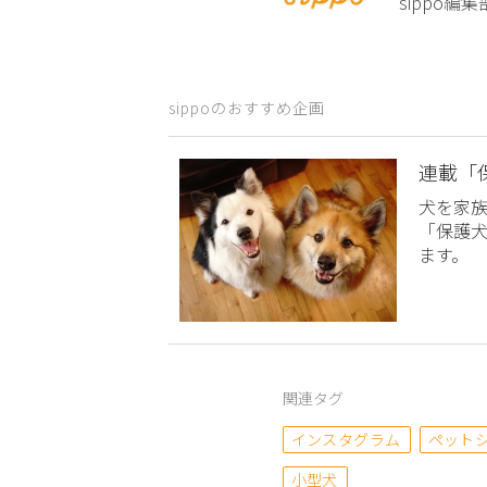
sippo
sippoのおすすめ企画
連載「
犬を家
「保護
ます。
関連タグ
インスタグラム
ペット
小型犬