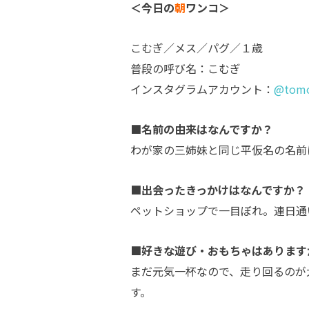
＜今日の
朝
ワンコ＞
こむぎ／メス／パグ／１歳
普段の呼び名：こむぎ
インスタグラムアカウント：
@tomo
■名前の由来はなんですか？
わが家の三姉妹と同じ平仮名の名前
■出会ったきっかけはなんですか？
ペットショップで一目ぼれ。連日通
■好きな遊び・おもちゃはあります
まだ元気一杯なので、走り回るのが
す。