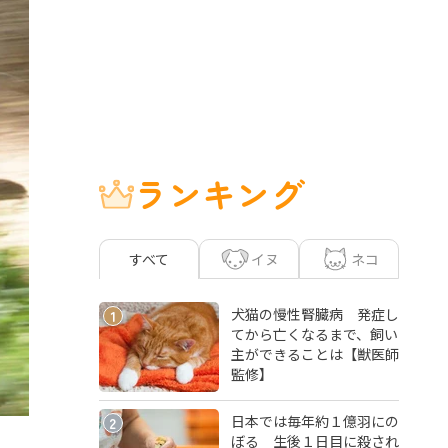
ランキング
イヌ
ネコ
すべて
犬猫の慢性腎臓病 発症し
1
てから亡くなるまで、飼い
主ができることは【獣医師
監修】
日本では毎年約１億羽にの
2
ぼる 生後１日目に殺され