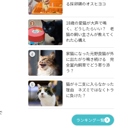
る採卵鶏のオスヒヨコ
18歳の愛猫が大声で鳴
3
く、どうしたらいい？ 老
猫の飼い主さんが教えてく
れた心構え
家猫になった元野良猫が外
4
に出たがり鳴き続ける 完
全室内飼育でどう寄り添
う？
猫が十二支に入らなかった
5
理由 ネズミではなくトラ
に負けた？
で
ランキング一覧