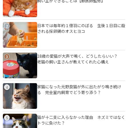
飼い主ができることは【獣医師監修】
日本では毎年約１億羽にのぼる 生後１日目に殺
2
される採卵鶏のオスヒヨコ
18歳の愛猫が大声で鳴く、どうしたらいい？
3
老猫の飼い主さんが教えてくれた心構え
家猫になった元野良猫が外に出たがり鳴き続け
4
る 完全室内飼育でどう寄り添う？
猫が十二支に入らなかった理由 ネズミではなく
5
トラに負けた？