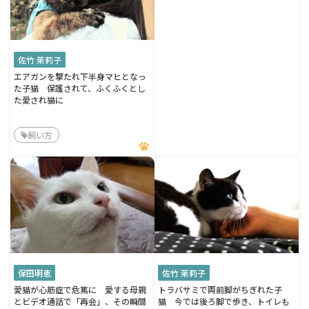
佐竹 茉莉子
エアガンを撃たれ下半身マヒとなっ
た子猫 保護されて、ふくふくとし
た愛され猫に
飼い方
保田明恵
佐竹 茉莉子
愛猫が心筋症で危篤に 愛する母親
トラバサミで両前脚がちぎれた子
とビデオ通話で「再会」、その瞬間
猫 今では後ろ脚で歩き、トイレも