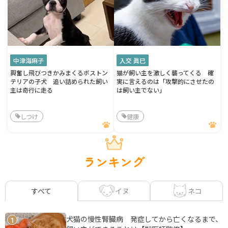
中津海麻子
入交 眞巳
興奮し飛びつきかみまくるボストン
猫が飼い主を激しく襲ってくる 確
テリアの子犬 追い詰められた飼い
実に言えるのは「攻撃的にさせたの
主は奇行に走る
は飼い主でない」
しつけ
健康
ランキング
イヌ
ネコ
すべて
犬猫の慢性腎臓病 発症してから亡くなるまで、
1