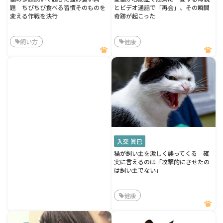
題 ちびちび食べる習慣そのものを
とビデオ通話で「再会」、その瞬間
変える作戦を決行
奇跡が起こった
飼い方
健康
入交 眞巳
猫が飼い主を激しく襲ってくる 確
実に言えるのは「攻撃的にさせたの
は飼い主でない」
健康