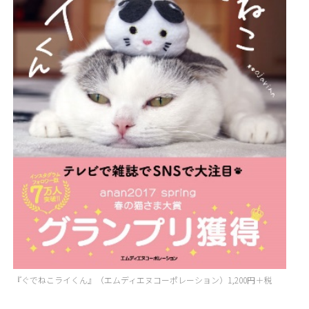
『ぐでねこライくん』（エムディエヌコーポレーション）1,200円＋税