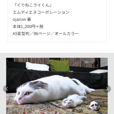
『ぐでねこライくん』
エムディエヌコーポレーション
ojarinn 著
本体1,200円＋税
A5変型判／96ページ／オールカラー