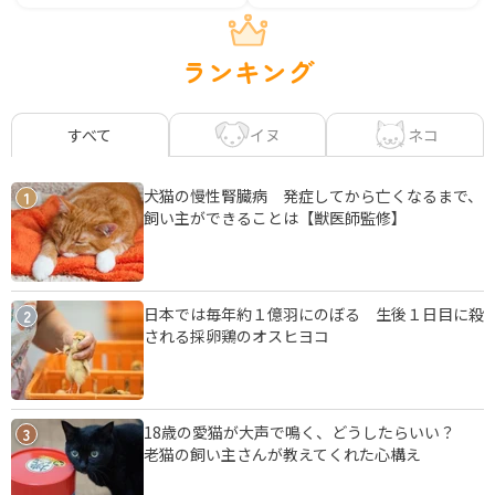
ランキング
イヌ
ネコ
すべて
犬猫の慢性腎臓病 発症してから亡くなるまで、
1
飼い主ができることは【獣医師監修】
日本では毎年約１億羽にのぼる 生後１日目に殺
2
される採卵鶏のオスヒヨコ
18歳の愛猫が大声で鳴く、どうしたらいい？
3
老猫の飼い主さんが教えてくれた心構え