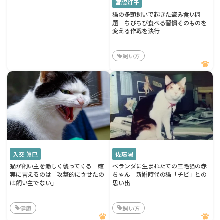
宮脇灯子
猫の多頭飼いで起きた盗み食い問
題 ちびちび食べる習慣そのものを
変える作戦を決行
飼い方
入交 眞巳
佐藤陽
猫が飼い主を激しく襲ってくる 確
ベランダに生まれたての三毛猫の赤
実に言えるのは「攻撃的にさせたの
ちゃん 新婚時代の猫「チビ」との
は飼い主でない」
思い出
健康
飼い方