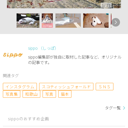
1
/
11
sippo （しっぽ）
sippo編集部が独自に取材した記事など、オリジナル
の記事です。
関連タグ
インスタグラム
スコティッシュフォールド
ＳＮＳ
写真集
和歌山
写真
猫本
タグ一覧
sippoのおすすめ企画