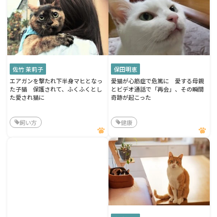
佐竹 茉莉子
保田明恵
エアガンを撃たれ下半身マヒとなっ
愛猫が心筋症で危篤に 愛する母親
た子猫 保護されて、ふくふくとし
とビデオ通話で「再会」、その瞬間
た愛され猫に
奇跡が起こった
飼い方
健康