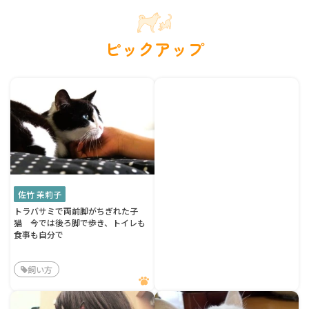
ピックアップ
佐竹 茉莉子
トラバサミで両前脚がちぎれた子
猫 今では後ろ脚で歩き、トイレも
食事も自分で
飼い方