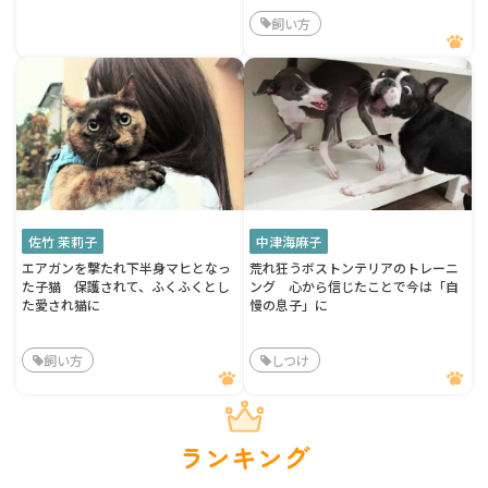
飼い方
佐竹 茉莉子
中津海麻子
エアガンを撃たれ下半身マヒとなっ
荒れ狂うボストンテリアのトレーニ
た子猫 保護されて、ふくふくとし
ング 心から信じたことで今は「自
た愛され猫に
慢の息子」に
飼い方
しつけ
ランキング