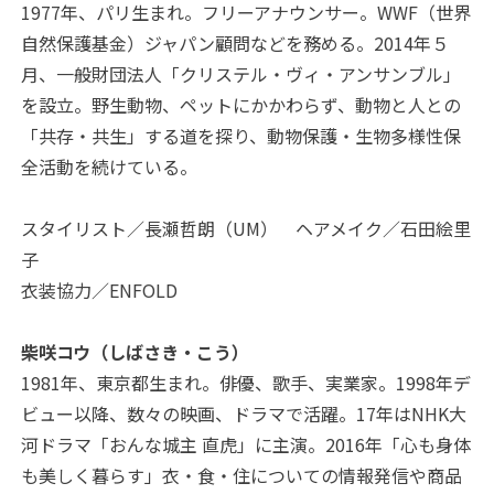
1977年、パリ生まれ。フリーアナウンサー。WWF（世界
自然保護基金）ジャパン顧問などを務める。2014年５
月、一般財団法人「クリステル・ヴィ・アンサンブル」
を設立。野生動物、ペットにかかわらず、動物と人との
「共存・共生」する道を探り、動物保護・生物多様性保
全活動を続けている。
スタイリスト／長瀬哲朗（UM） ヘアメイク／石田絵里
子
衣装協力／ENFOLD
柴咲コウ（しばさき・こう）
1981年、東京都生まれ。俳優、歌手、実業家。1998年デ
ビュー以降、数々の映画、ドラマで活躍。17年はNHK大
河ドラマ「おんな城主 直虎」に主演。2016年「心も身体
も美しく暮らす」衣・食・住についての情報発信や商品