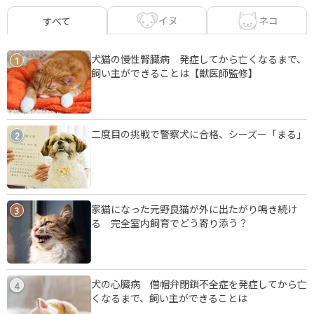
イヌ
ネコ
すべて
犬猫の慢性腎臓病 発症してから亡くなるまで、
1
飼い主ができることは【獣医師監修】
二度目の挑戦で警察犬に合格、シーズー「まる」
2
家猫になった元野良猫が外に出たがり鳴き続け
3
る 完全室内飼育でどう寄り添う？
犬の心臓病 僧帽弁閉鎖不全症を発症してから亡
4
くなるまで、飼い主ができることは