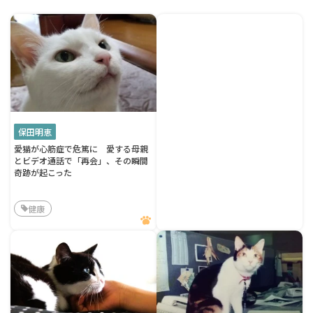
保田明恵
愛猫が心筋症で危篤に 愛する母親
とビデオ通話で「再会」、その瞬間
奇跡が起こった
健康