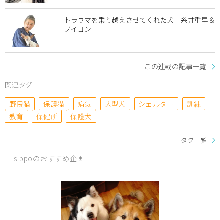
トラウマを乗り越えさせてくれた犬 糸井重里＆
ブイヨン
この連載の記事一覧
関連タグ
野良猫
保護猫
病気
大型犬
シェルター
訓練
教育
保健所
保護犬
タグ一覧
sippoのおすすめ企画