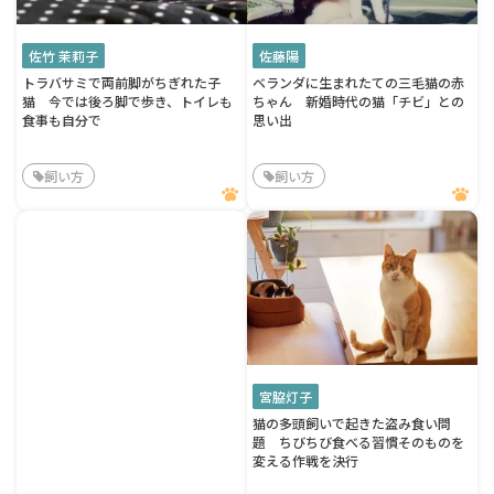
佐竹 茉莉子
佐藤陽
トラバサミで両前脚がちぎれた子
ベランダに生まれたての三毛猫の赤
猫 今では後ろ脚で歩き、トイレも
ちゃん 新婚時代の猫「チビ」との
食事も自分で
思い出
飼い方
飼い方
宮脇灯子
猫の多頭飼いで起きた盗み食い問
題 ちびちび食べる習慣そのものを
変える作戦を決行