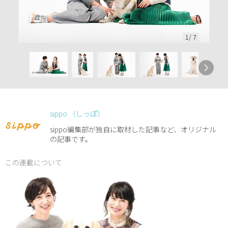
1
/
7
sippo （しっぽ）
sippo編集部が独自に取材した記事など、オリジナル
の記事です。
この連載について