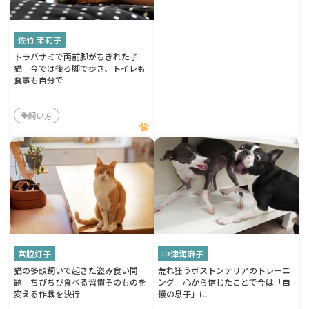
佐竹 茉莉子
トラバサミで両前脚がちぎれた子
猫 今では後ろ脚で歩き、トイレも
食事も自分で
飼い方
宮脇灯子
中津海麻子
猫の多頭飼いで起きた盗み食い問
荒れ狂うボストンテリアのトレーニ
題 ちびちび食べる習慣そのものを
ング 心から信じたことで今は「自
変える作戦を決行
慢の息子」に