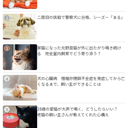
二度目の挑戦で警察犬に合格、シーズー「まる」
2
家猫になった元野良猫が外に出たがり鳴き続け
3
る 完全室内飼育でどう寄り添う？
犬の心臓病 僧帽弁閉鎖不全症を発症してから亡
4
くなるまで、飼い主ができることは
18歳の愛猫が大声で鳴く、どうしたらいい？
5
老猫の飼い主さんが教えてくれた心構え