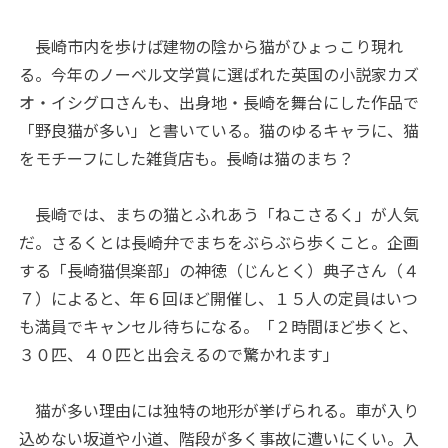
長崎市内を歩けば建物の陰から猫がひょっこり現れ
る。今年のノーベル文学賞に選ばれた英国の小説家カズ
オ・イシグロさんも、出身地・長崎を舞台にした作品で
「野良猫が多い」と書いている。猫のゆるキャラに、猫
をモチーフにした雑貨店も。長崎は猫のまち？
長崎では、まちの猫とふれあう「ねこさるく」が人気
だ。さるくとは長崎弁でまちをぶらぶら歩くこと。企画
する「長崎猫倶楽部」の神徳（じんとく）典子さん（４
７）によると、年６回ほど開催し、１５人の定員はいつ
も満員でキャンセル待ちになる。「２時間ほど歩くと、
３０匹、４０匹と出会えるので驚かれます」
猫が多い理由には独特の地形が挙げられる。車が入り
込めない坂道や小道、階段が多く事故に遭いにくい。入