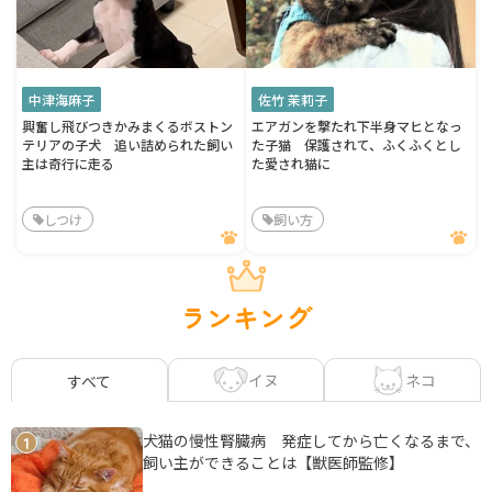
中津海麻子
佐竹 茉莉子
興奮し飛びつきかみまくるボストン
エアガンを撃たれ下半身マヒとなっ
テリアの子犬 追い詰められた飼い
た子猫 保護されて、ふくふくとし
主は奇行に走る
た愛され猫に
しつけ
飼い方
ランキング
イヌ
ネコ
すべて
犬猫の慢性腎臓病 発症してから亡くなるまで、
1
飼い主ができることは【獣医師監修】