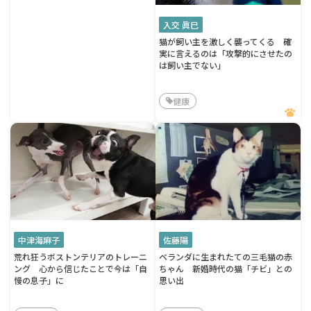
入交 眞巳
猫が飼い主を激しく襲ってくる 確
実に言えるのは「攻撃的にさせたの
は飼い主でない」
健康
中津海麻子
佐藤陽
荒れ狂うボストンテリアのトレーニ
ベランダに生まれたての三毛猫の赤
ング 心から信じたことで今は「自
ちゃん 新婚時代の猫「チビ」との
慢の息子」に
思い出