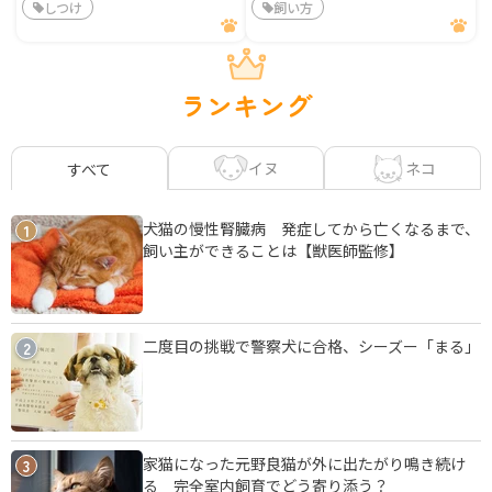
しつけ
飼い方
ランキング
イヌ
ネコ
すべて
犬猫の慢性腎臓病 発症してから亡くなるまで、
1
飼い主ができることは【獣医師監修】
二度目の挑戦で警察犬に合格、シーズー「まる」
2
家猫になった元野良猫が外に出たがり鳴き続け
3
る 完全室内飼育でどう寄り添う？