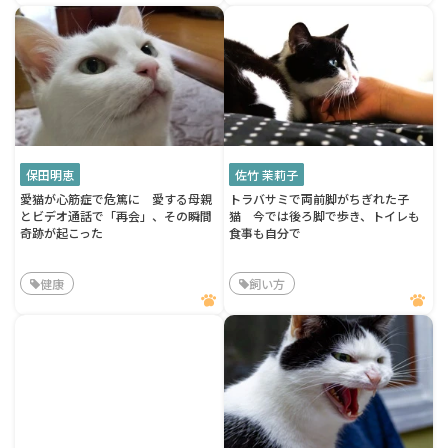
保田明恵
佐竹 茉莉子
愛猫が心筋症で危篤に 愛する母親
トラバサミで両前脚がちぎれた子
とビデオ通話で「再会」、その瞬間
猫 今では後ろ脚で歩き、トイレも
奇跡が起こった
食事も自分で
健康
飼い方