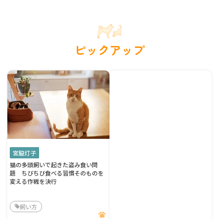
ピックアップ
宮脇灯子
猫の多頭飼いで起きた盗み食い問
題 ちびちび食べる習慣そのものを
変える作戦を決行
飼い方