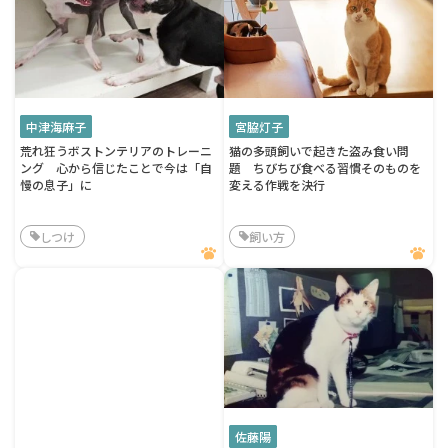
中津海麻子
宮脇灯子
荒れ狂うボストンテリアのトレーニ
猫の多頭飼いで起きた盗み食い問
ング 心から信じたことで今は「自
題 ちびちび食べる習慣そのものを
慢の息子」に
変える作戦を決行
しつけ
飼い方
佐藤陽