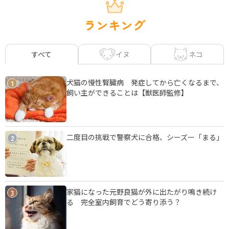
ランキング
イヌ
ネコ
すべて
犬猫の慢性腎臓病 発症してから亡くなるまで、
1
飼い主ができることは【獣医師監修】
二度目の挑戦で警察犬に合格、シーズー「まる」
2
家猫になった元野良猫が外に出たがり鳴き続け
3
る 完全室内飼育でどう寄り添う？