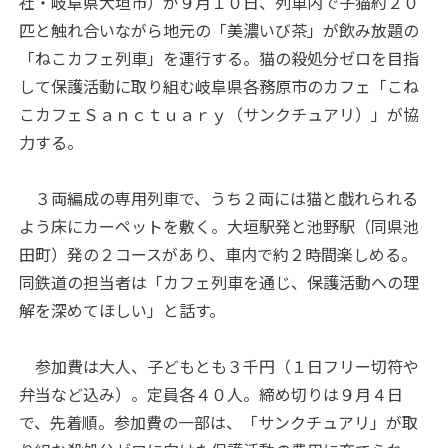
社・岐阜県大垣市）が９月１０日、列車内で子猫約２０
匹と触れ合いながら地元の「美濃いび茶」が飲み放題の
「ねこカフェ列車」を運行する。猫の殺処分ゼロを目指
して保護活動に取り組む岐阜県各務原市のカフェ「こね
こカフェＳａｎｃｔｕａｒｙ（サンクチュアリ）」が協
力する。
３両編成の専用列車で、うち２両には猫と戯れられる
よう床にカーペットを敷く。大垣駅発と池野駅（同県池
田町）発の２コースがあり、車内で約２時間楽しめる。
同鉄道の担当者は「カフェ列車を通じ、保護活動への理
解を深めてほしい」と話す。
参加費は大人、子どもとも３千円（１日フリー切符や
弁当など込み）。定員各４０人。締め切りは９月４日
で、先着順。参加費の一部は、「サンクチュアリ」が取