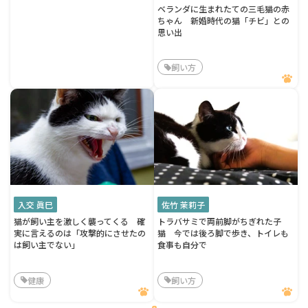
ベランダに生まれたての三毛猫の赤
ちゃん 新婚時代の猫「チビ」との
思い出
飼い方
入交 眞巳
佐竹 茉莉子
猫が飼い主を激しく襲ってくる 確
トラバサミで両前脚がちぎれた子
実に言えるのは「攻撃的にさせたの
猫 今では後ろ脚で歩き、トイレも
は飼い主でない」
食事も自分で
健康
飼い方