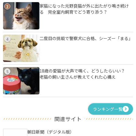
家猫になった元野良猫が外に出たがり鳴き続け
3
る 完全室内飼育でどう寄り添う？
二度目の挑戦で警察犬に合格、シーズー「まる」
4
18歳の愛猫が大声で鳴く、どうしたらいい？
5
老猫の飼い主さんが教えてくれた心構え
ランキング一覧
関連サイト
朝日新聞（デジタル版）