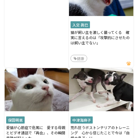
入交 眞巳
猫が飼い主を激しく襲ってくる 確
実に言えるのは「攻撃的にさせたの
は飼い主でない」
健康
保田明恵
中津海麻子
愛猫が心筋症で危篤に 愛する母親
荒れ狂うボストンテリアのトレーニ
とビデオ通話で「再会」、その瞬間
ング 心から信じたことで今は「自
奇跡が起こった
慢の息子」に