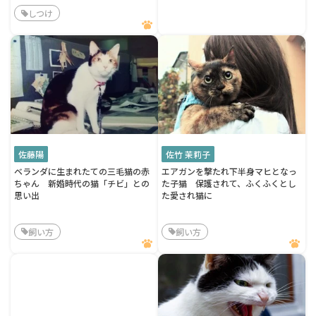
しつけ
佐藤陽
佐竹 茉莉子
ベランダに生まれたての三毛猫の赤
エアガンを撃たれ下半身マヒとなっ
ちゃん 新婚時代の猫「チビ」との
た子猫 保護されて、ふくふくとし
思い出
た愛され猫に
飼い方
飼い方