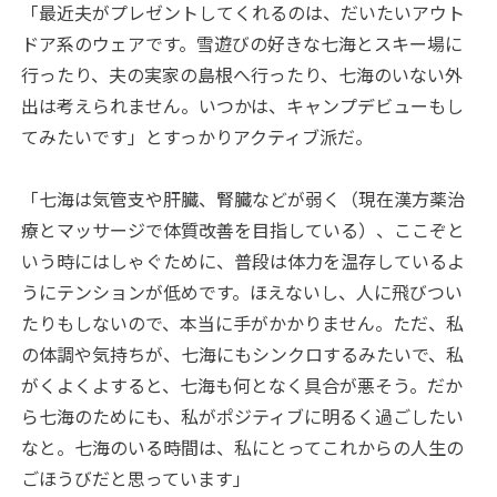
「最近夫がプレゼントしてくれるのは、だいたいアウト
ドア系のウェアです。雪遊びの好きな七海とスキー場に
行ったり、夫の実家の島根へ行ったり、七海のいない外
出は考えられません。いつかは、キャンプデビューもし
てみたいです」とすっかりアクティブ派だ。
「七海は気管支や肝臓、腎臓などが弱く（現在漢方薬治
療とマッサージで体質改善を目指している）、ここぞと
いう時にはしゃぐために、普段は体力を温存しているよ
うにテンションが低めです。ほえないし、人に飛びつい
たりもしないので、本当に手がかかりません。ただ、私
の体調や気持ちが、七海にもシンクロするみたいで、私
がくよくよすると、七海も何となく具合が悪そう。だか
ら七海のためにも、私がポジティブに明るく過ごしたい
なと。七海のいる時間は、私にとってこれからの人生の
ごほうびだと思っています」