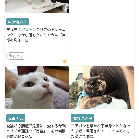
中津海麻子
荒れ狂うボストンテリアのトレーニ
ング 心から信じたことで今は「自
慢の息子」に
しつけ
保田明恵
佐竹 茉莉子
愛猫が心筋症で危篤に 愛する母親
エアガンを撃たれ下半身マヒとなっ
とビデオ通話で「再会」、その瞬間
た子猫 保護されて、ふくふくとし
奇跡が起こった
た愛され猫に