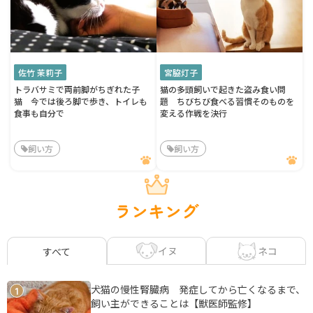
佐竹 茉莉子
宮脇灯子
トラバサミで両前脚がちぎれた子
猫の多頭飼いで起きた盗み食い問
猫 今では後ろ脚で歩き、トイレも
題 ちびちび食べる習慣そのものを
食事も自分で
変える作戦を決行
飼い方
飼い方
ランキング
イヌ
ネコ
すべて
犬猫の慢性腎臓病 発症してから亡くなるまで、
1
飼い主ができることは【獣医師監修】