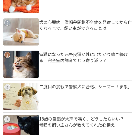
犬の心臓病 僧帽弁閉鎖不全症を発症してから亡
2
くなるまで、飼い主ができることは
家猫になった元野良猫が外に出たがり鳴き続け
3
る 完全室内飼育でどう寄り添う？
二度目の挑戦で警察犬に合格、シーズー「まる」
4
18歳の愛猫が大声で鳴く、どうしたらいい？
5
老猫の飼い主さんが教えてくれた心構え