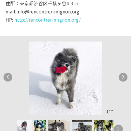
住所：東京都渋谷区千駄ヶ谷4-3-5
mail:info@rencontrer-mignon.org
HP:
http://rencontrer-mignon.org/
1
/
7