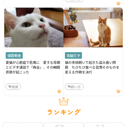
保田明恵
宮脇灯子
愛猫が心筋症で危篤に 愛する母親
猫の多頭飼いで起きた盗み食い問
とビデオ通話で「再会」、その瞬間
題 ちびちび食べる習慣そのものを
奇跡が起こった
変える作戦を決行
健康
飼い方
ランキング