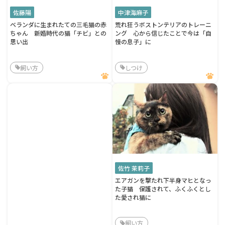
佐藤陽
中津海麻子
ベランダに生まれたての三毛猫の赤
荒れ狂うボストンテリアのトレーニ
ちゃん 新婚時代の猫「チビ」との
ング 心から信じたことで今は「自
思い出
慢の息子」に
飼い方
しつけ
佐竹 茉莉子
エアガンを撃たれ下半身マヒとなっ
た子猫 保護されて、ふくふくとし
た愛され猫に
飼い方