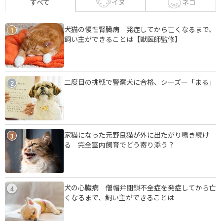
イヌ
ネコ
すべて
犬猫の慢性腎臓病 発症してから亡くなるまで、
1
飼い主ができることは【獣医師監修】
二度目の挑戦で警察犬に合格、シーズー「まる」
2
家猫になった元野良猫が外に出たがり鳴き続け
3
る 完全室内飼育でどう寄り添う？
犬の心臓病 僧帽弁閉鎖不全症を発症してから亡
4
くなるまで、飼い主ができることは