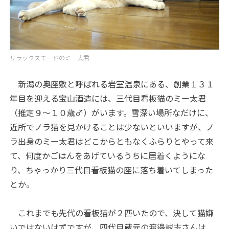
リラックスモードのミー太君
新潟の奥座敷と呼ばれる岩室温泉にある、創業１３１
年目を迎える宝山酒造には、三代目看板猫のミー太君
（推定９～１０歳♂）がいます。雪深い場所なだけに、
近所でノラ猫を見かけることは少ないといいますが、ノ
ラ出身のミー太君はどこからともなくふらりとやって来
て、何度かごはんをあげているうちに居着くようにな
り、ちゃっかり三代目看板猫の座に落ち着いてしまった
とか。
これまでも先代の看板猫が２匹いたので、決して猫嫌
いではないはずですが、四代目蔵元の渡邉誠志さんは