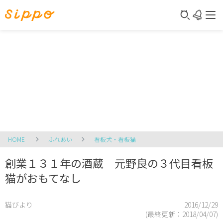
HOME
ふれあい
看板犬・看板猫
創業１３１年の酒蔵 元野良の３代目看板
猫がおもてなし
猫びより
2016/12/29
(最終更新：
2018/04/07
)