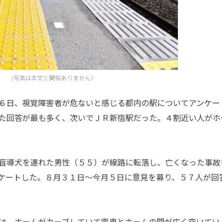
(写真は本文と関係ありません）
６日、視覚障害者が危ないと感じる都内の駅についてアンケー
た回答が最も多く、次いでＪＲ新宿駅だった。４割近い人がホ
盲導犬を連れた男性（５５）が線路に転落し、亡くなった事故
ケートした。８月３１日～今月５日に意見を募り、５７人が回
は、ホームがカーブしていて電車とホームの間が広く空いてい