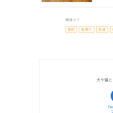
関連タグ
事故
盲導犬
鉄道
犬や猫と
Fa