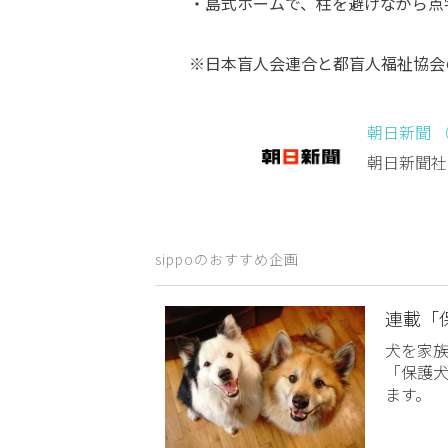
・島式ホームで、柱を避けながら点
※日本盲人会連合と都盲人福祉協会
朝日新聞 
朝日新聞社
sippoのおすすめ企画
連載「
犬を家
「保護
ます。