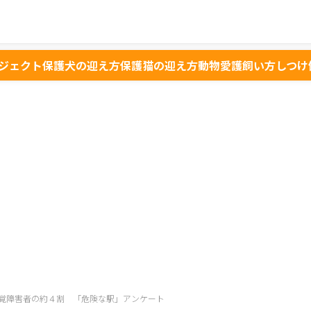
ジェクト
保護犬の迎え方
保護猫の迎え方
動物愛護
飼い方
しつけ
覚障害者の約４割 「危険な駅」アンケート