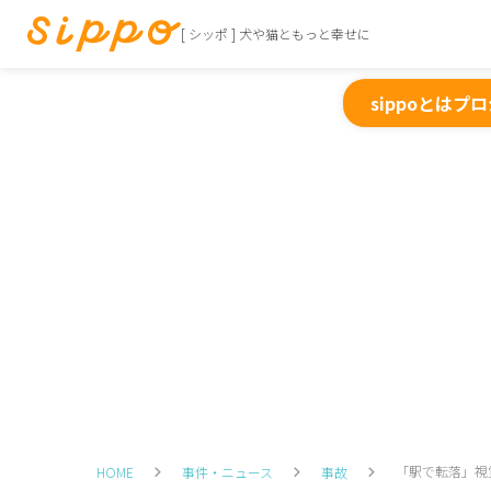
[ シッポ ] 犬や猫ともっと幸せに
sippoとは
プロ
「駅で転落」視
HOME
事件・ニュース
事故