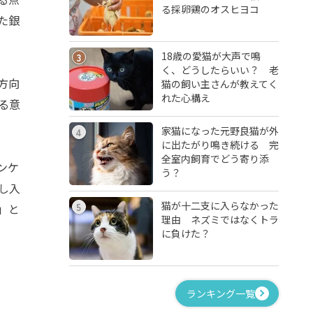
る採卵鶏のオスヒヨコ
た銀
18歳の愛猫が大声で鳴
3
く、どうしたらいい？ 老
方向
猫の飼い主さんが教えてく
れた心構え
る意
家猫になった元野良猫が外
4
に出たがり鳴き続ける 完
全室内飼育でどう寄り添
ンケ
う？
し入
猫が十二支に入らなかった
5
」と
理由 ネズミではなくトラ
に負けた？
ランキング一覧