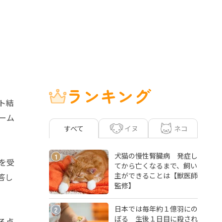
ランキング
ト結
ーム
イヌ
ネコ
すべて
犬猫の慢性腎臓病 発症し
1
を受
てから亡くなるまで、飼い
主ができることは【獣医師
答し
監修】
日本では毎年約１億羽にの
2
ぼる 生後１日目に殺され
る点