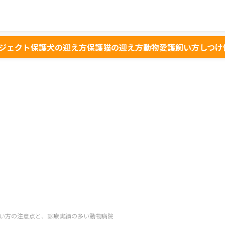
ジェクト
保護犬の迎え方
保護猫の迎え方
動物愛護
飼い方
しつけ
い方の注意点と、診療実績の多い動物病院