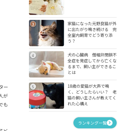
家猫になった元野良猫が外
3
に出たがり鳴き続ける 完
全室内飼育でどう寄り添
う？
犬の心臓病 僧帽弁閉鎖不
4
全症を発症してから亡くな
るまで、飼い主ができるこ
とは
18歳の愛猫が大声で鳴
ター
5
く、どうしたらいい？ 老
人が
猫の飼い主さんが教えてく
れた心構え
でも
ランキング一覧
子ど