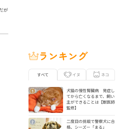
だが
ランキング
イヌ
ネコ
すべて
犬猫の慢性腎臓病 発症し
1
てから亡くなるまで、飼い
主ができることは【獣医師
監修】
二度目の挑戦で警察犬に合
2
格、シーズー「まる」