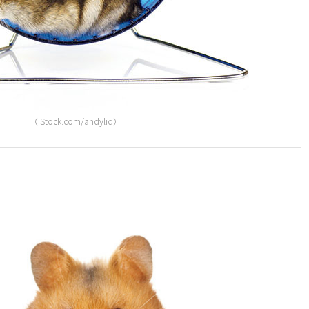
（iStock.com/andylid）