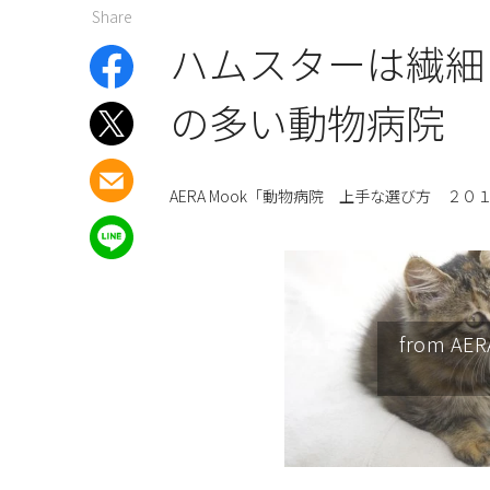
Share
ハムスターは繊細
の多い動物病院
AERA Mook「動物病院 上手な選び方 ２０
from 