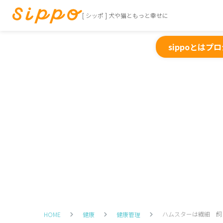
[ シッポ ] 犬や猫ともっと幸せに
sippoとは
プロ
ハムスターは繊細 飼
HOME
健康
健康管理