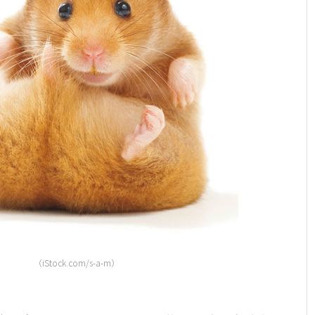
（iStock.com/s-a-m）