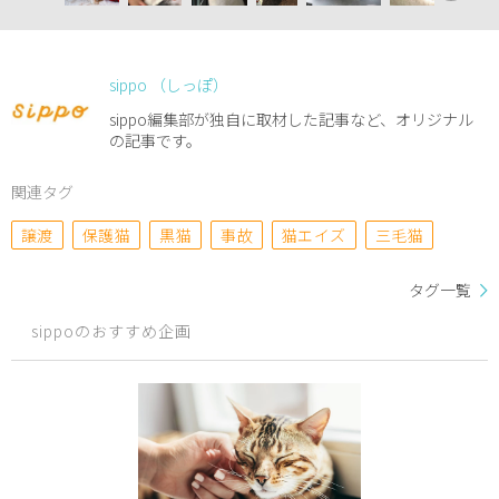
sippo （しっぽ）
sippo編集部が独自に取材した記事など、オリジナル
の記事です。
関連タグ
譲渡
保護猫
黒猫
事故
猫エイズ
三毛猫
タグ一覧
sippoのおすすめ企画