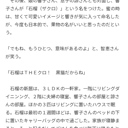
その後、娘の響子さん、息子の諒さんとも対面し、響
子さんが「石榴（ザクロ）」という名をつけた。蜜の時
は、甘くて可愛いイメージと響きが気に入って命名した
が、今度も日本的で、果物の名がいいと思ったのだとい
う。
「でもね、もうひとつ、意味があるのよ」と、智恵さん
が笑う。
「石榴はＴＨＥクロ！ 黒猫だからね」
石榴の新居は、３ＬＤＫの一軒家。一階にリビングダ
イニンング、２階に夫婦の寝室、響子さんの部屋と諒さ
んの部屋。ほかの３匹はリビングに置いたハウスで眠
る。石榴は最初の１週間ほどは、響子さんのベッドの下
に置いたキャリーバッグの中で過ごした。家族が寝静ま