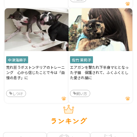
中津海麻子
佐竹 茉莉子
荒れ狂うボストンテリアのトレーニ
エアガンを撃たれ下半身マヒとなっ
ング 心から信じたことで今は「自
た子猫 保護されて、ふくふくとし
慢の息子」に
た愛され猫に
しつけ
飼い方
ランキング