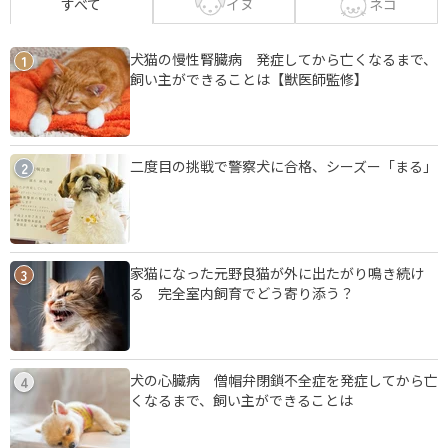
イヌ
ネコ
すべて
犬猫の慢性腎臓病 発症してから亡くなるまで、
1
飼い主ができることは【獣医師監修】
二度目の挑戦で警察犬に合格、シーズー「まる」
2
家猫になった元野良猫が外に出たがり鳴き続け
3
る 完全室内飼育でどう寄り添う？
犬の心臓病 僧帽弁閉鎖不全症を発症してから亡
4
くなるまで、飼い主ができることは