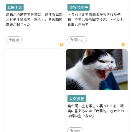
保田明恵
佐竹 茉莉子
愛猫が心筋症で危篤に 愛する母親
トラバサミで両前脚がちぎれた子
とビデオ通話で「再会」、その瞬間
猫 今では後ろ脚で歩き、トイレも
奇跡が起こった
食事も自分で
健康
飼い方
入交 眞巳
猫が飼い主を激しく襲ってくる 確
実に言えるのは「攻撃的にさせたの
は飼い主でない」
健康