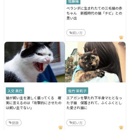
佐藤陽
ベランダに生まれたての三毛猫の赤
ちゃん 新婚時代の猫「チビ」との
思い出
飼い方
入交 眞巳
佐竹 茉莉子
猫が飼い主を激しく襲ってくる 確
エアガンを撃たれ下半身マヒとなっ
実に言えるのは「攻撃的にさせたの
た子猫 保護されて、ふくふくとし
は飼い主でない」
た愛され猫に
健康
飼い方