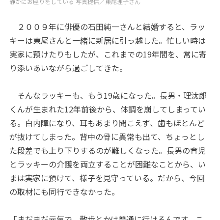
静かにお座りをしている 写真提供／東尾理子さん
２００９年に俳優の石田純一さんと結婚すると、ラッ
キーは東尾さんと一緒に新居に引っ越した。忙しい時は
実家に預けたりもしたが、これまでの19年間を、常に寄
り添いあいながら過ごしてきた。
そんなラッキーも、もう19歳になった。長男・理汰郎
くんが生まれた12年前後から、体調を崩してしまってい
る。白内障になり、耳もあまり聞こえず、歯もほとんど
が抜けてしまった。背中の骨に異常も出て、ちょっとし
た段差でも上り下りするのが難しくなった。長男の育児
とラッキーの介護を両立することが困難なことから、い
まは実家に預けて、様子を見守っている。だから、今回
の取材にも同行できなかった。
「まだまだ元気で、散歩とかは普通に行けるんです。こ