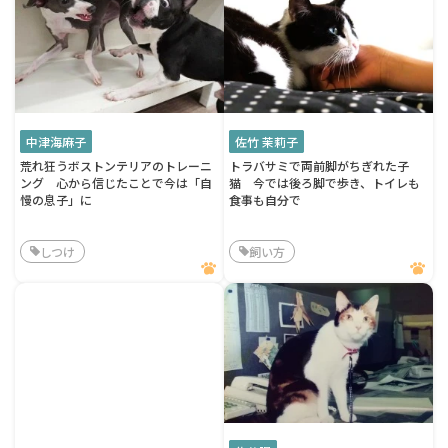
中津海麻子
佐竹 茉莉子
荒れ狂うボストンテリアのトレーニ
トラバサミで両前脚がちぎれた子
ング 心から信じたことで今は「自
猫 今では後ろ脚で歩き、トイレも
慢の息子」に
食事も自分で
しつけ
飼い方