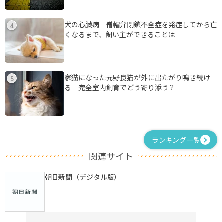
犬の心臓病 僧帽弁閉鎖不全症を発症してから亡
4
くなるまで、飼い主ができることは
家猫になった元野良猫が外に出たがり鳴き続け
5
る 完全室内飼育でどう寄り添う？
ランキング一覧
関連サイト
朝日新聞（デジタル版）