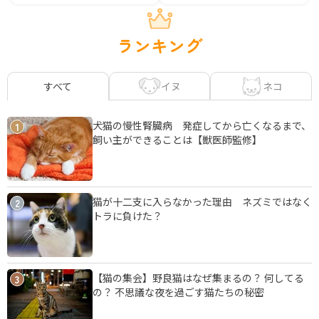
ランキング
イヌ
ネコ
すべて
犬猫の慢性腎臓病 発症してから亡くなるまで、
1
飼い主ができることは【獣医師監修】
猫が十二支に入らなかった理由 ネズミではなく
2
トラに負けた？
【猫の集会】野良猫はなぜ集まるの？ 何してる
3
の？ 不思議な夜を過ごす猫たちの秘密