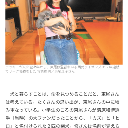
ラッキーが来た翌々年から、東尾修監督率いる西武ライオンズは ２年連続
でリーグ優勝をした 写真提供／東尾理子さん
犬と暮らすことは、命を見つめることだと、東尾さん
は考えている。たくさんの思い出が、東尾さんの中に積
み重なっている。小学生のころの東尾さんが清原和博選
手（当時）の大ファンだったことから、「カズ」と「ヒ
ロ」と名付けられた２匹の柴犬。修さんは名前が覚えら