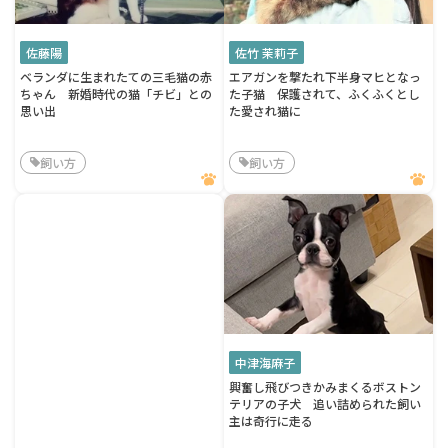
佐藤陽
佐竹 茉莉子
ベランダに生まれたての三毛猫の赤
エアガンを撃たれ下半身マヒとなっ
ちゃん 新婚時代の猫「チビ」との
た子猫 保護されて、ふくふくとし
思い出
た愛され猫に
飼い方
飼い方
中津海麻子
興奮し飛びつきかみまくるボストン
テリアの子犬 追い詰められた飼い
主は奇行に走る