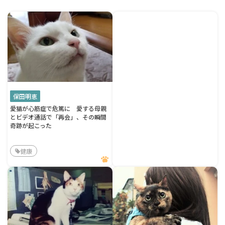
保田明恵
愛猫が心筋症で危篤に 愛する母親
とビデオ通話で「再会」、その瞬間
奇跡が起こった
健康