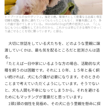
トイプードルの女の子ソフィ。推定８歳。繁殖犬として度重なる出産と帝王
切開を経験。散歩に連れていってもらったこともなく、栄養失調により、多
くの歯が溶けてしまっている。 Wonderful Dogs代表の岩渕さんは、「こん
なにもつらい経験をしてきたのだから、これからは安心できる場所でゆっく
り過ごせることを切に願っています」と語る。
大切に世話をしている犬たちを、どのような里親に譲
渡していくかは、最も気を配るところだと岩渕さんは語
る。
「たとえば一日中家にいるような方の場合、活動的な犬
種を飼うのは困難です。それに１０年、１５年と長く飼
い続ければ、犬にも介護が必要になります。そのときの
ことまで考えていただくようにしています。そうでない
と、犬も人間も不幸になってしまうから。それを避ける
ためにもマッチングが重要だと思っています」
1頭1頭の個性を見極め、その犬に合う里親を懸命に探