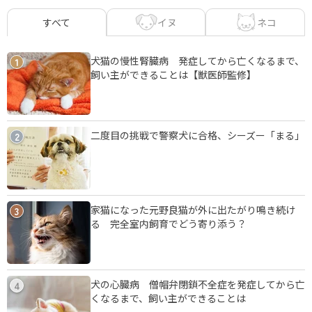
イヌ
ネコ
すべて
犬猫の慢性腎臓病 発症してから亡くなるまで、
1
飼い主ができることは【獣医師監修】
二度目の挑戦で警察犬に合格、シーズー「まる」
2
家猫になった元野良猫が外に出たがり鳴き続け
3
る 完全室内飼育でどう寄り添う？
犬の心臓病 僧帽弁閉鎖不全症を発症してから亡
4
くなるまで、飼い主ができることは