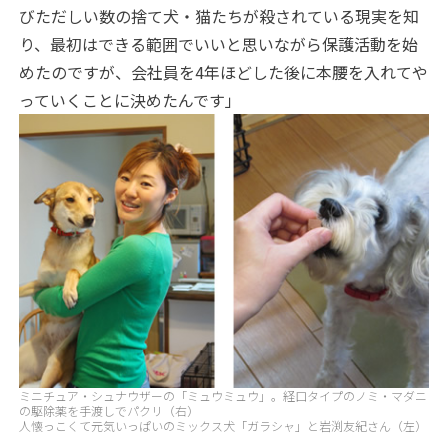
びただしい数の捨て犬・猫たちが殺されている現実を知
り、最初はできる範囲でいいと思いながら保護活動を始
めたのですが、会社員を4年ほどした後に本腰を入れてや
っていくことに決めたんです」
ミニチュア・シュナウザーの「ミュウミュウ」。経口タイプのノミ・マダニ
の駆除薬を手渡しでパクリ（右）
人懐っこくて元気いっぱいのミックス犬「ガラシャ」と岩渕友紀さん（左）