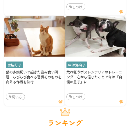
しつけ
宮脇灯子
中津海麻子
猫の多頭飼いで起きた盗み食い問
荒れ狂うボストンテリアのトレーニ
題 ちびちび食べる習慣そのものを
ング 心から信じたことで今は「自
変える作戦を決行
慢の息子」に
飼い方
しつけ
ランキング