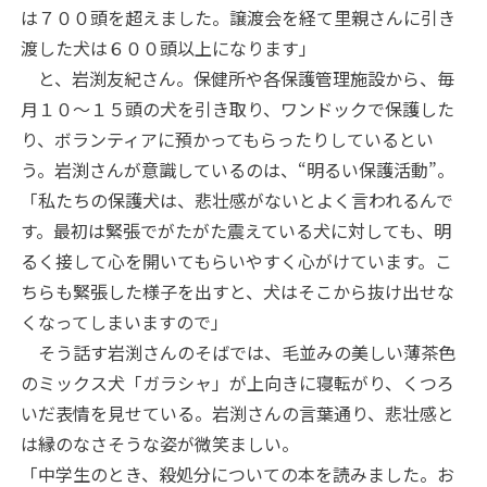
は７００頭を超えました。譲渡会を経て里親さんに引き
渡した犬は６００頭以上になります」
と、岩渕友紀さん。保健所や各保護管理施設から、毎
月１０～１５頭の犬を引き取り、ワンドックで保護した
り、ボランティアに預かってもらったりしているとい
う。岩渕さんが意識しているのは、“明るい保護活動”。
「私たちの保護犬は、悲壮感がないとよく言われるんで
す。最初は緊張でがたがた震えている犬に対しても、明
るく接して心を開いてもらいやすく心がけています。こ
ちらも緊張した様子を出すと、犬はそこから抜け出せな
くなってしまいますので」
そう話す岩渕さんのそばでは、毛並みの美しい薄茶色
のミックス犬「ガラシャ」が上向きに寝転がり、くつろ
いだ表情を見せている。岩渕さんの言葉通り、悲壮感と
は縁のなさそうな姿が微笑ましい。
「中学生のとき、殺処分についての本を読みました。お