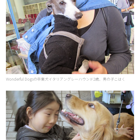
Wonderful Dogsの卒業犬イタリアングレーハウンド2歳、男の子こはく