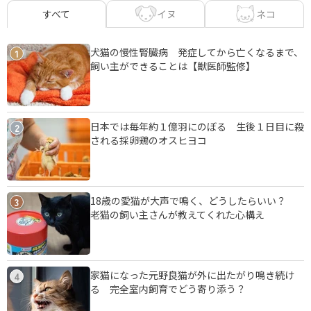
イヌ
ネコ
すべて
犬猫の慢性腎臓病 発症してから亡くなるまで、
1
飼い主ができることは【獣医師監修】
日本では毎年約１億羽にのぼる 生後１日目に殺
2
される採卵鶏のオスヒヨコ
18歳の愛猫が大声で鳴く、どうしたらいい？
3
老猫の飼い主さんが教えてくれた心構え
家猫になった元野良猫が外に出たがり鳴き続け
4
る 完全室内飼育でどう寄り添う？