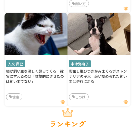
飼い方
入交 眞巳
中津海麻子
猫が飼い主を激しく襲ってくる 確
興奮し飛びつきかみまくるボストン
実に言えるのは「攻撃的にさせたの
テリアの子犬 追い詰められた飼い
は飼い主でない」
主は奇行に走る
健康
しつけ
ランキング