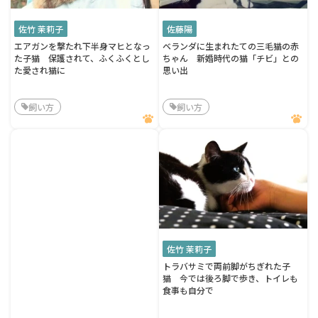
佐竹 茉莉子
佐藤陽
エアガンを撃たれ下半身マヒとなっ
ベランダに生まれたての三毛猫の赤
た子猫 保護されて、ふくふくとし
ちゃん 新婚時代の猫「チビ」との
た愛され猫に
思い出
飼い方
飼い方
佐竹 茉莉子
トラバサミで両前脚がちぎれた子
猫 今では後ろ脚で歩き、トイレも
食事も自分で