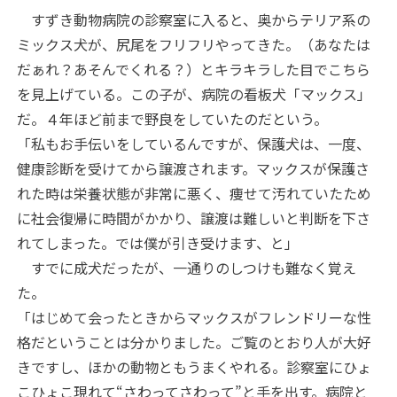
すずき動物病院の診察室に入ると、奥からテリア系の
ミックス犬が、尻尾をフリフリやってきた。（あなたは
だぁれ？あそんでくれる？）とキラキラした目でこちら
を見上げている。この子が、病院の看板犬「マックス」
だ。４年ほど前まで野良をしていたのだという。
「私もお手伝いをしているんですが、保護犬は、一度、
健康診断を受けてから譲渡されます。マックスが保護さ
れた時は栄養状態が非常に悪く、痩せて汚れていたため
に社会復帰に時間がかかり、譲渡は難しいと判断を下さ
れてしまった。では僕が引き受けます、と」
すでに成犬だったが、一通りのしつけも難なく覚え
た。
「はじめて会ったときからマックスがフレンドリーな性
格だということは分かりました。ご覧のとおり人が大好
きですし、ほかの動物ともうまくやれる。診察室にひょ
こひょこ現れて“さわってさわって”と手を出す。病院と